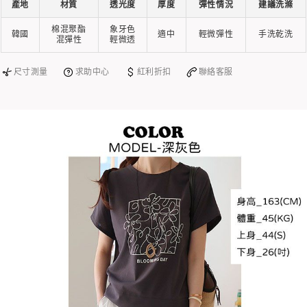
產地
材質
透光度
厚度
彈性情況
建議洗滌
棉混聚酯
象牙色
韓國
適中
輕微彈性
手洗乾洗
混彈性
輕微透
尺寸測量
求助中心
紅利折扣
聯絡客服