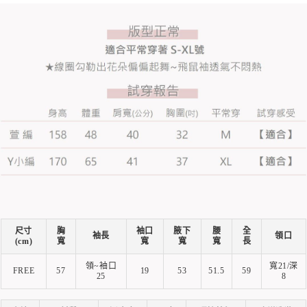
尺寸
胸
袖口
腋下
腰
全
袖長
領口
(cm)
寬
寬
寬
寬
長
領~袖口
寬21/深
FREE
57
19
53
51.5
59
25
8