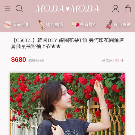
新品折扣
遮臀顯瘦
熱賣排行
夏日短褲
【C56321】韓國DLY 線圈花朵T恤-幾何印花圓領連
肩飛鼠袖短袖上衣★★
$680
原價$780
已賣出:
53
件