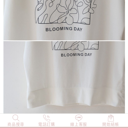
商品搜尋
NEW
電話訂購
店長精選
線上客服
TOP100
開始結帳
小編穿搭