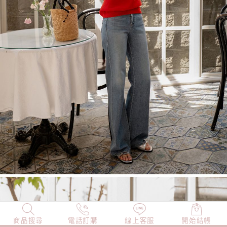
商品搜尋
NEW
電話訂購
店長精選
線上客服
TOP100
開始結帳
小編穿搭