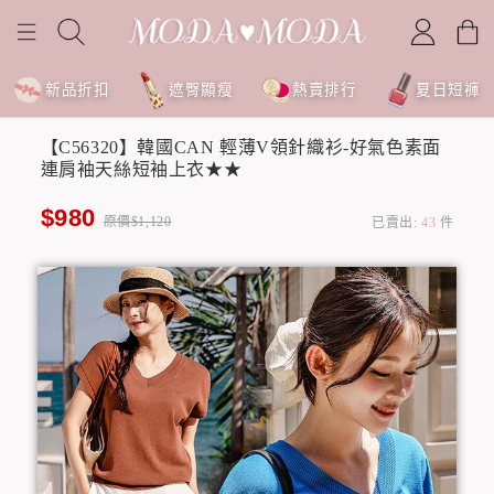
新品折扣
遮臀顯瘦
熱賣排行
夏日短褲
【C56320】韓國CAN 輕薄V領針織衫-好氣色素面
連肩袖天絲短袖上衣★★
$980
原價$1,120
已賣出:
43
件