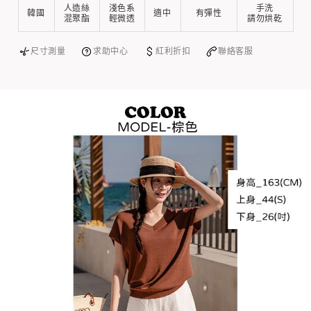
人造絲
淺色系
手洗
韓國
適中
有彈性
混聚酯
輕微透
請勿烘乾
尺寸測量
求助中心
紅利折扣
聯絡客服