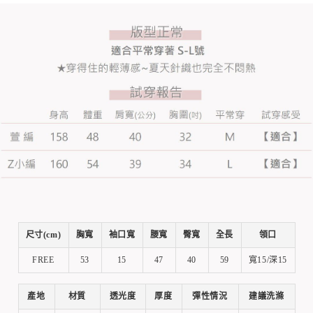
尺寸(cm)
胸寬
袖口寬
腰寬
臀寬
全長
領口
FREE
53
15
47
40
59
寬15/深15
產地
材質
透光度
厚度
彈性情況
建議洗滌