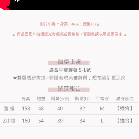
影片小編 // 身高158cm ; 體重48kg
▲ 商品因影片拍攝燈光會偏亮或微色差，實際色請以單品圖為主 ▲