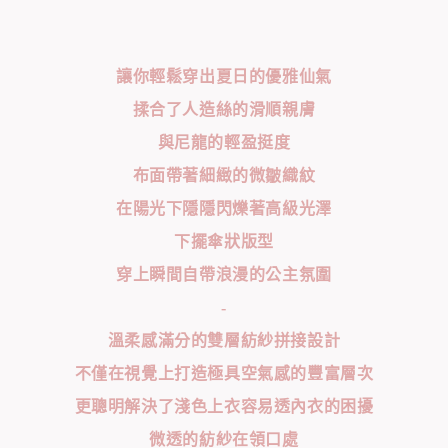
讓你輕鬆穿出夏日的優雅仙氣
揉合了人造絲的滑順親膚
與尼龍的輕盈挺度
布面帶著細緻的微皺織紋
在陽光下隱隱閃爍著高級光澤
下擺傘狀版型
穿上瞬間自帶浪漫的公主氛圍
-
溫柔感滿分的雙層紡紗拼接設計
不僅在視覺上打造極具空氣感的豐富層次
更聰明解決了淺色上衣容易透內衣的困擾
微透的紡紗在領口處