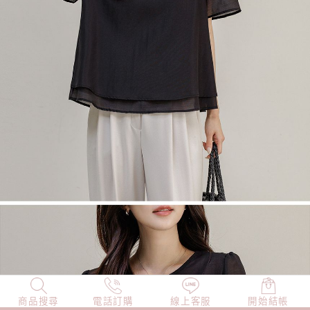
商品搜尋
NEW
電話訂購
店長精選
線上客服
TOP100
開始結帳
小編穿搭