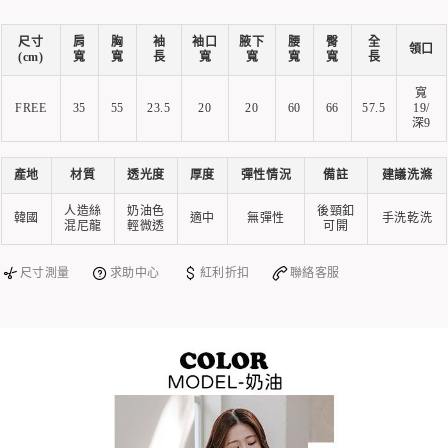
尺寸
肩
胸
袖
袖口
腋下
腰
臀
全
領口
(cm)
寬
寬
長
寬
寬
寬
寬
長
寬
FREE
35
55
23.5
20
20
60
66
57.5
19/
深9
產地
材質
透光度
厚度
彈性情況
備註
建議洗滌
人造絲
奶油色
後頸釦
韓國
適中
無彈性
手洗乾洗
混尼龍
輕微透
可開
尺寸測量
求助中心
紅利折扣
聯絡客服