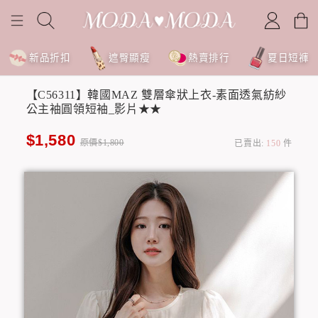
新品折扣
遮臀顯瘦
熱賣排行
夏日短褲
【C56311】韓國MAZ 雙層傘狀上衣-素面透氣紡紗
公主袖圓領短袖_影片★★
$1,580
原價$1,800
已賣出:
150
件