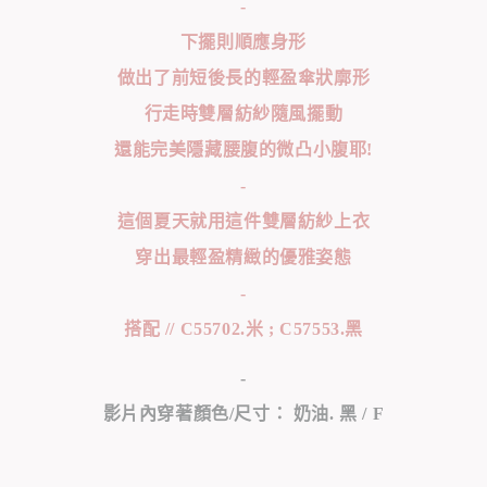
-
下擺則順應身形
做出了前短後長的輕盈傘狀廓形
行走時雙層紡紗隨風擺動
還能完美隱藏腰腹的微凸小腹耶!
-
這個夏天就用這件雙層紡紗上衣
穿出最輕盈精緻的優雅姿態
-
搭配 // C55702.米 ; C57553.黑
-
影片內穿著顏色/尺寸： 奶油. 黑 / F