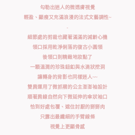
勾勒出迷人的微透膚視覺
輕盈、顯瘦又充滿浪漫的法式文藝調性~
-
細節處的剪裁也藏著滿滿的減齡心機
領口採用乾淨俐落的復古小圓領
後領口則精緻地妝點了
一顆溫潤的珍珠鈕釦與水滴狀挖洞
讓轉身的背影也同樣迷人~~
雙肩運用了微抓褶的公主澎澎袖設計
順著肩線自然向下微延伸的傘狀袖口
恰到好處包覆、遮住討厭的掰掰肉
只露出最纖細的手臂線條
視覺上更顯骨感