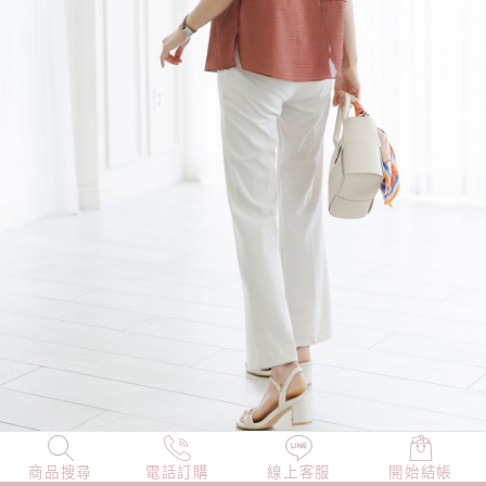
商品搜尋
NEW
電話訂購
店長精選
線上客服
TOP100
開始結帳
小編穿搭