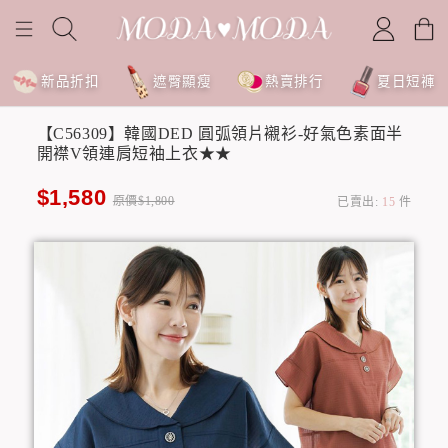
新品折扣
遮臀顯瘦
熱賣排行
夏日短褲
【C56309】韓國DED 圓弧領片襯衫-好氣色素面半
開襟V領連肩短袖上衣★★
$1,580
原價$1,800
已賣出:
15
件