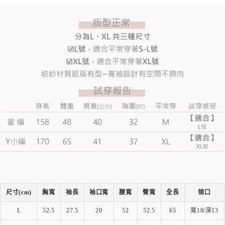
尺寸(cm)
胸寬
袖長
袖口寬
腰寬
臀寬
全長
領口
L
52.5
27.5
20
52
52.5
65
寬18/深13