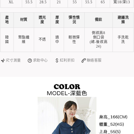
XL
55.5
28.5
21
55
55.5
65
寬18/深13
產
透光
厚
彈性情
建議洗
材質
備註
地
度
度
況
滌
側衩高8
韓
聚酯纖
適
輕微彈
側口袋
手洗乾
不透
國
維
中
性
(裙-後衩高
洗
24)
尺寸測量
求助中心
紅利折扣
聯絡客服