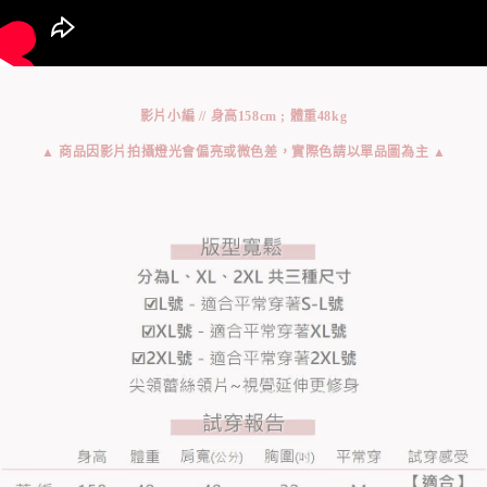
影片小編 // 身高158cm ; 體重48kg
▲ 商品因影片拍攝燈光會偏亮或微色差，實際色請以單品圖為主 ▲