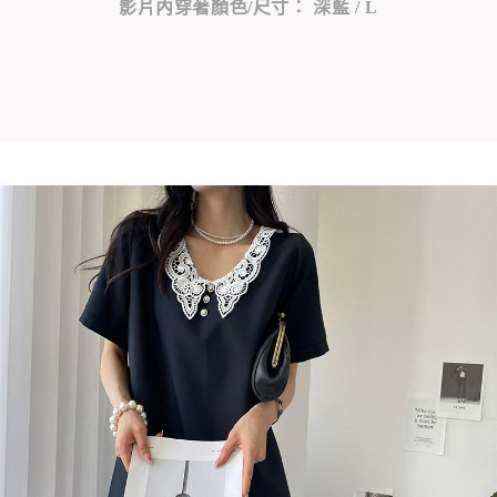
影片內穿著顏色/尺寸： 深藍 / L