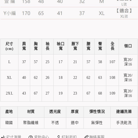
尺寸
肩
胸
袖
袖口
腋下
腰
臀
全
領口
(cm)
寬
寬
長
寬
寬
寬
寬
長
寬20/
L
37
57
25
17
21
57
58
107
深16
寬20/
XL
40
62
26
18
22
62
63
108
深16
寬20/
2XL
43
67
27
19
23
67
68
109
深16
產地
材質
透光度
厚度
彈性情況
建議洗滌
韓國
聚酯纖維
不透
適中
無彈性
手洗乾洗
尺寸測量
求助中心
紅利折扣
聯絡客服