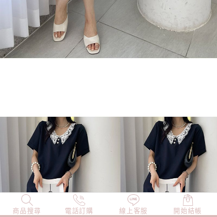
商品搜尋
NEW
電話訂購
店長精選
線上客服
TOP100
開始結帳
小編穿搭