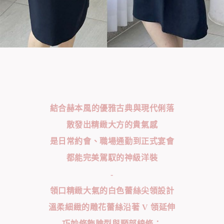
結合赫本風的優雅古典與現代俐落
散發出精緻大方的貴氣感
是日常約會、職場通勤到正式宴會
都能完美駕馭的神級洋裝
-
領口精緻大氣的白色蕾絲尖領設計
溫柔細緻的雕花蕾絲沿著 V 領延伸
巧妙修飾臉型與頸部線條；