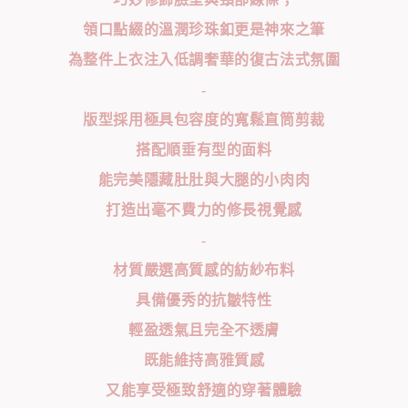
領口點綴的溫潤珍珠釦更是神來之筆
為整件上衣注入低調奢華的復古法式氛圍
-
版型採用極具包容度的寬鬆直筒剪裁
搭配順垂有型的面料
能完美隱藏肚肚與大腿的小肉肉
打造出毫不費力的修長視覺感
-
材質嚴選高質感的紡紗布料
具備優秀的抗皺特性
輕盈透氣且完全不透膚
既能維持高雅質感
又能享受極致舒適的穿著體驗