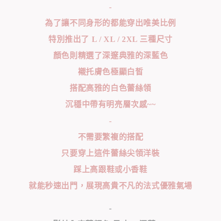
-
為了讓不同身形的都能穿出唯美比例
特別推出了 L / XL / 2XL 三種尺寸
顏色則精選了深邃典雅的深藍色
襯托膚色極顯白皙
搭配高雅的白色蕾絲領
沉穩中帶有明亮層次感~~
-
不需要繁複的搭配
只要穿上這件蕾絲尖領洋裝
踩上高跟鞋或小香鞋
就能秒速出門，展現高貴不凡的法式優雅氣場
-