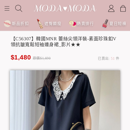
新品折扣
遮臀顯瘦
熱賣排行
夏日短褲
【C56307】韓國MNR 蕾絲尖領洋裝-素面珍珠釦V
領抗皺寬鬆短袖連身裙_影片★★
$1,480
原價$1,690
已賣出:
51
件