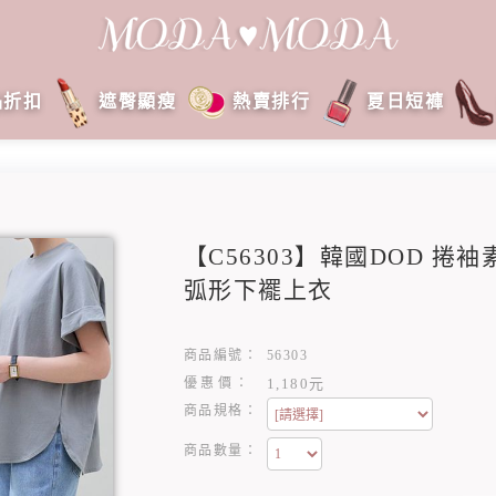
品折扣
遮臀顯瘦
熱賣排行
夏日短褲
【C56303】韓國DOD 捲
弧形下襬上衣
商品編號：
56303
優惠價：
1,180元
商品規格：
商品數量：