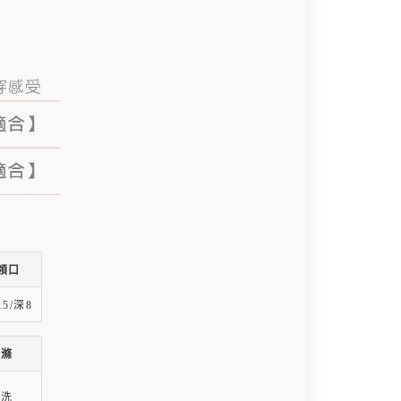
領口
5/深8
洗滌
乾洗