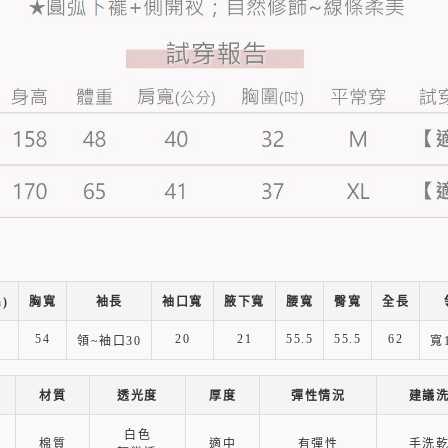
)
胸寬
袖長
袖口寬
腋下寬
腰寬
臀寬
全長
54
20
21
55.5
55.5
62
領~袖口30
寬1
材質
透光度
厚度
彈性情況
建議
白色
棉質
適中
有彈性
手洗