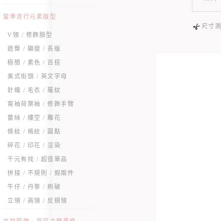
當季流行元素版型
尺寸
V領 / 修飾臉型
遮臀 / 顯瘦 / 長版
極簡 / 素色 / 百搭
美式街頭 / 英文字母
針織 / 毛衣 / 羅紋
寬袖荷葉袖 / 修飾手臂
蕾絲 / 縷空 / 雕花
條紋 / 格紋 / 圓點
碎花 / 印花 / 渲染
千元有找 / 超值單品
拼接 / 不規則 / 假兩件
牛仔 / 丹寧 / 刷破
立領 / 高領 / 反摺領