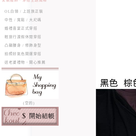
女裝服飾．穿搭主題風格
OL白領 / 上班族正裝
中性 / 寬鬆 / 大尺碼
婚禮喜宴正式穿搭
輕旅行渡假休閒穿搭
凸顯腰身 / 修飾身型
拍照好氣色開運穿搭
送老婆禮物．開心推薦
(空的)