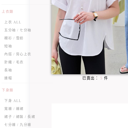
上衣類
上衣 ALL
五分袖 / 七分袖
襯衫 / 雪紡
短袖
內搭 / 背心上衣
針織 / 毛衣
長袖
已賣出：
5
件
連帽
下身類
下身 ALL
寬褲 / 褲裙
裙子 / 裙裝 / 長裙
七分褲 / 九分褲