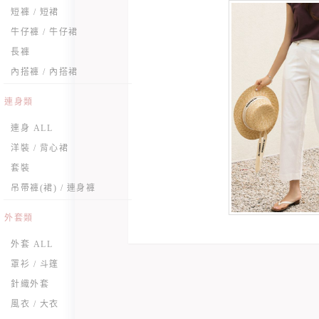
短褲 / 短裙
牛仔褲 / 牛仔裙
長褲
內搭褲 / 內搭裙
連身類
連身 ALL
洋裝 / 背心裙
套裝
吊帶褲(裙) / 連身褲
外套類
外套 ALL
罩衫 / 斗篷
針織外套
風衣 / 大衣