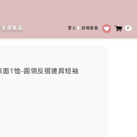
全部商品
0
登入
▍
註冊會員
袖素面T恤-圓領反摺連肩短袖