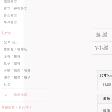
西裝外套
夾克 / 連帽外套
背心外套
牛仔外套
配件類
配件 ALL
休閒鞋 / 帆布鞋
涼鞋 / 拖鞋
靴子 / 跟鞋
手鍊 / 戒指 / 項鍊
尺寸(cm
圍巾 / 披肩 / 帽子
其他
FREE
SALE！換季出清
產地
熱銷現貨．錯過可惜
韓國