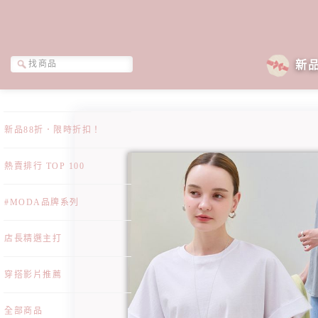
新
新品88折．限時折扣！
熱賣排行 TOP 100
#MODA品牌系列
店長精選主打
穿搭影片推薦
全部商品