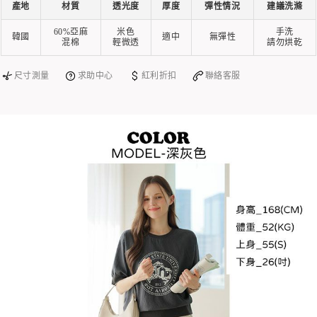
產地
材質
透光度
厚度
彈性情況
建議洗滌
60%亞麻
米色
手洗
韓國
適中
無彈性
混棉
輕微透
請勿烘乾
尺寸測量
求助中心
紅利折扣
聯絡客服