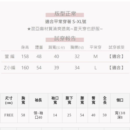
尺寸
胸
袖口
腋下
腰
臀
全
袖長
領口
(cm)
寬
寬
寬
寬
寬
長
領~袖
寬13/8
FREE
58
14
25
54
40
59
口40
深8