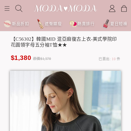
新品折扣
遮臀顯瘦
熱賣排行
夏日短褲
【C56302】韓國MID 混亞麻復古上衣-美式學院印
花圓領字母五分袖T恤★★
$1,380
原價$1,570
已賣出:
10
件