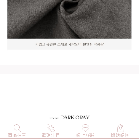
商品搜尋
NEW
電話訂購
店長精選
線上客服
TOP100
開始結帳
小編穿搭