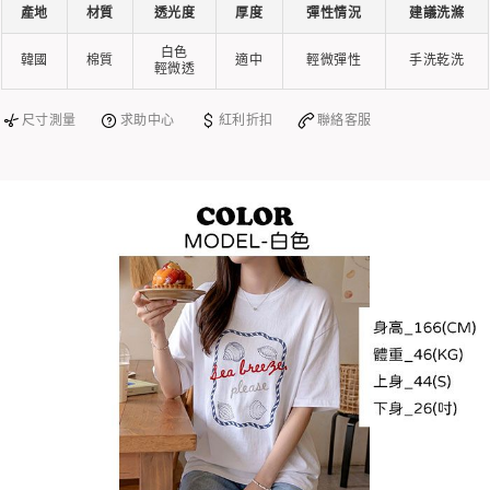
產地
材質
透光度
厚度
彈性情況
建議洗滌
白色
韓國
棉質
適中
輕微彈性
手洗乾洗
輕微透
尺寸測量
求助中心
紅利折扣
聯絡客服