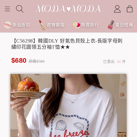
新品折扣
遮臀顯瘦
熱賣排行
夏日短褲
【C56298】韓國DLY 好氣色貝殼上衣-長版字母刺
繡印花圓領五分袖T恤★★
$680
原價$780
已賣出:
46
件