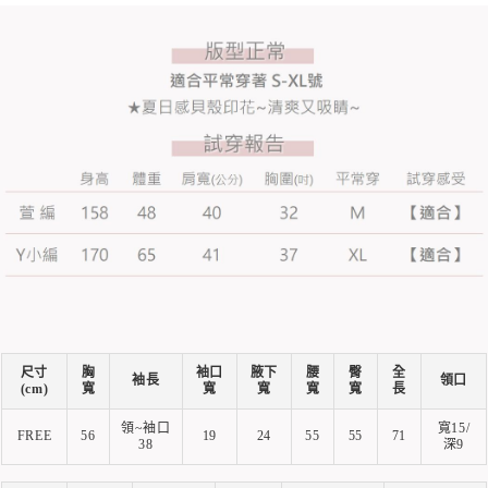
尺寸
胸
袖口
腋下
腰
臀
全
袖長
領口
(cm)
寬
寬
寬
寬
寬
長
領~袖口
寬15/
FREE
56
19
24
55
55
71
38
深9