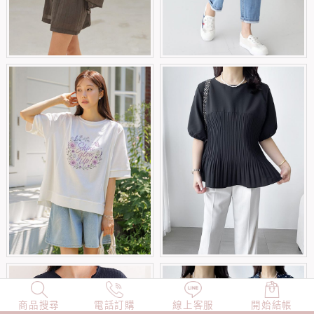
商品搜尋
NEW
電話訂購
店長精選
線上客服
TOP100
開始結帳
小編穿搭