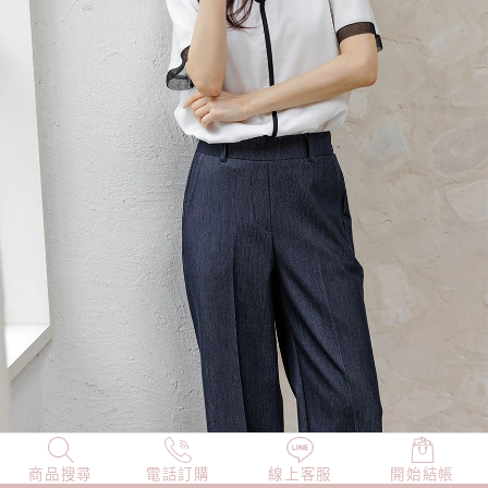
商品搜尋
NEW
電話訂購
店長精選
線上客服
TOP100
開始結帳
小編穿搭