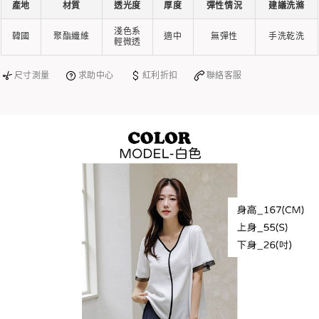
產地
材質
透光度
厚度
彈性情況
建議洗滌
淺色系
韓國
聚酯纖維
適中
無彈性
手洗乾洗
輕微透
尺寸測量
求助中心
紅利折扣
聯絡客服