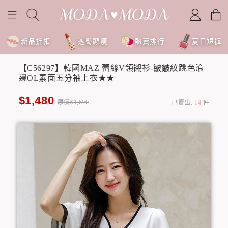
新品折扣
遮臀顯瘦
熱賣排行
夏日短褲
【C56297】韓國MAZ 蕾絲V領襯衫-皺皺紋跳色滾
邊OL素面五分袖上衣★★
$1,480
原價$1,690
已賣出:
14
件