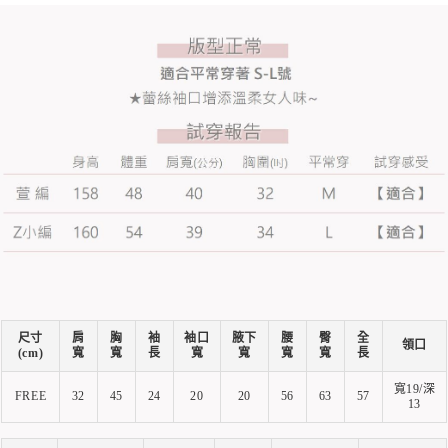
尺寸
肩
胸
袖
袖口
腋下
腰
臀
全
領口
(cm)
寬
寬
長
寬
寬
寬
寬
長
寬19/深
FREE
32
45
24
20
20
56
63
57
13