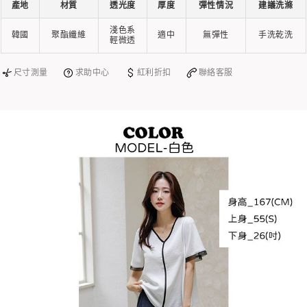
產地
材質
透光度
厚度
彈性情況
建議洗滌
淺色系
韓國
聚酯纖維
適中
無彈性
手洗乾洗
輕微透
尺寸測量
求助中心
紅利折扣
聯絡客服