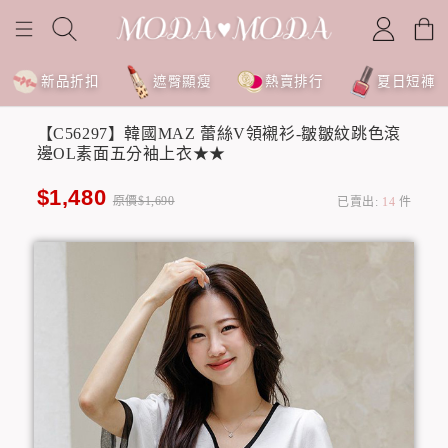
新品折扣
遮臀顯瘦
熱賣排行
夏日短褲
【C56297】韓國MAZ 蕾絲V領襯衫-皺皺紋跳色滾
邊OL素面五分袖上衣★★
$1,480
原價$1,690
已賣出:
14
件