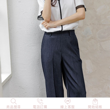
商品搜尋
NEW
電話訂購
店長精選
線上客服
TOP100
開始結帳
小編穿搭