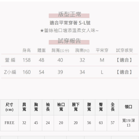
尺寸
肩
胸
袖
袖口
腋下
腰
臀
全
領口
(cm)
寬
寬
長
寬
寬
寬
寬
長
寬19/深
FREE
32
45
24
20
20
56
63
57
13