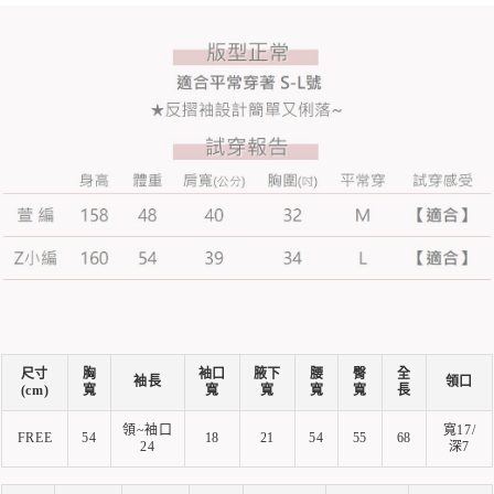
尺寸
胸
袖口
腋下
腰
臀
全
袖長
領口
(cm)
寬
寬
寬
寬
寬
長
領~袖口
寬17/
FREE
54
18
21
54
55
68
24
深7