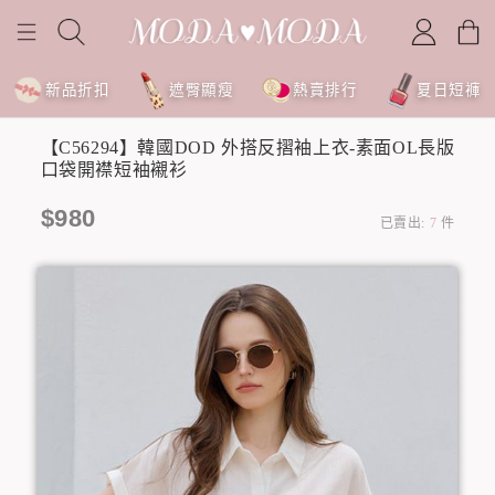
新品折扣
遮臀顯瘦
熱賣排行
夏日短褲
【C56294】韓國DOD 外搭反摺袖上衣-素面OL長版
口袋開襟短袖襯衫
$980
已賣出:
7
件