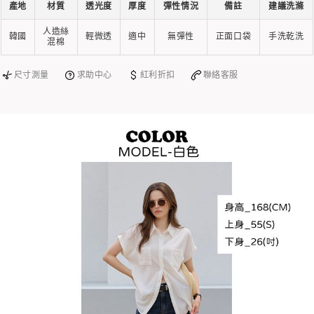
產地
材質
透光度
厚度
彈性情況
備註
建議洗滌
人造絲
韓國
輕微透
適中
無彈性
正面口袋
手洗乾洗
混棉
尺寸測量
求助中心
紅利折扣
聯絡客服