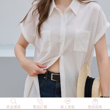
商品搜尋
NEW
電話訂購
店長精選
線上客服
TOP100
開始結帳
小編穿搭