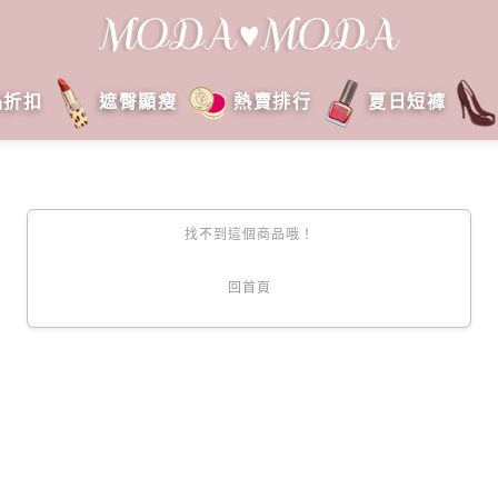
品折扣
遮臀顯瘦
熱賣排行
夏日短褲
找不到這個商品哦！
回首頁