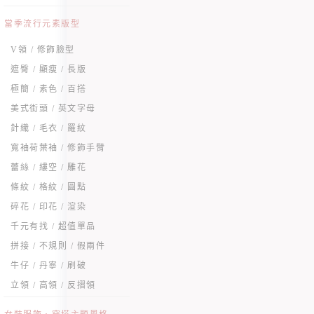
當季流行元素版型
V領 / 修飾臉型
遮臀 / 顯瘦 / 長版
極簡 / 素色 / 百搭
美式街頭 / 英文字母
針織 / 毛衣 / 羅紋
寬袖荷葉袖 / 修飾手臂
蕾絲 / 縷空 / 雕花
條紋 / 格紋 / 圓點
碎花 / 印花 / 渲染
千元有找 / 超值單品
拼接 / 不規則 / 假兩件
牛仔 / 丹寧 / 刷破
立領 / 高領 / 反摺領