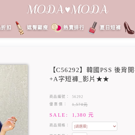
品折扣
遮臀顯瘦
熱賣排行
夏日短褲
【C56292】韓國PSS 後
+A字短褲_影片★★
商品編號：
56292
優惠價：
1,570元
SALE:
1,380
元
商品規格：