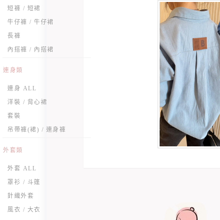
短褲 / 短裙
牛仔褲 / 牛仔裙
長褲
內搭褲 / 內搭裙
連身類
連身 ALL
洋裝 / 背心裙
套裝
吊帶褲(裙) / 連身褲
外套類
外套 ALL
罩衫 / 斗篷
針織外套
風衣 / 大衣