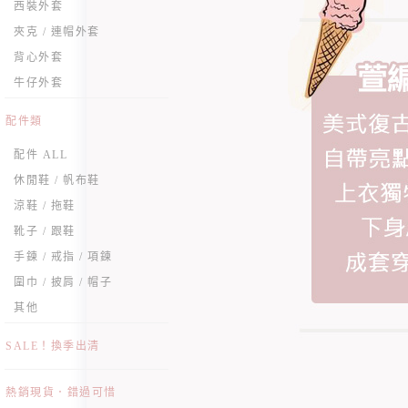
西裝外套
夾克 / 連帽外套
背心外套
牛仔外套
配件類
配件 ALL
休閒鞋 / 帆布鞋
涼鞋 / 拖鞋
靴子 / 跟鞋
手鍊 / 戒指 / 項鍊
圍巾 / 披肩 / 帽子
其他
SALE！換季出清
熱銷現貨．錯過可惜