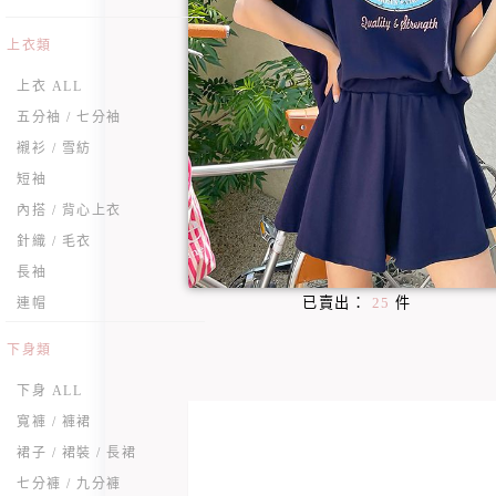
上衣類
上衣 ALL
五分袖 / 七分袖
襯衫 / 雪紡
短袖
內搭 / 背心上衣
針織 / 毛衣
長袖
已賣出：
25
件
連帽
下身類
下身 ALL
寬褲 / 褲裙
裙子 / 裙裝 / 長裙
七分褲 / 九分褲