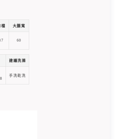
前檔
大腿寬
37
60
建議洗滌
袋
手洗乾洗
8