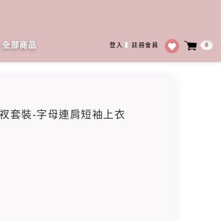
全部商品
0
登入
▍
註冊會員
背開衩套裝-字母連肩短袖上衣