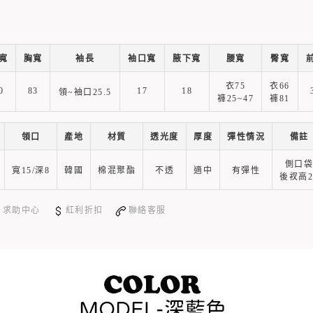
寬
胸寬
袖長
袖口寬
腋下寬
腰寬
臀寬
衣75
衣66
0
83
17
18
領~袖口25.5
褲25~47
褲81
領口
產地
材質
透光度
厚度
彈性情況
備註
側口
寬15/深8
韓國
棉混聚酯
不透
適中
有彈性
後衩高2
求助中心
紅利折扣
聯絡客服