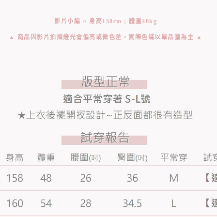
影片小編 // 身高158cm ; 體重48kg
▲ 商品因影片拍攝燈光會偏亮或微色差，實際色請以單品圖為主 ▲