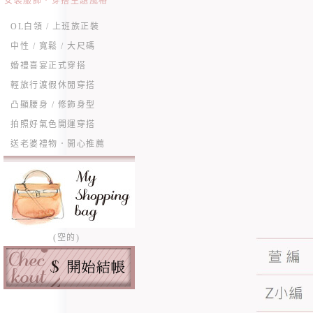
女裝服飾．穿搭主題風格
OL白領 / 上班族正裝
中性 / 寬鬆 / 大尺碼
婚禮喜宴正式穿搭
輕旅行渡假休閒穿搭
凸顯腰身 / 修飾身型
拍照好氣色開運穿搭
送老婆禮物．開心推薦
(空的)