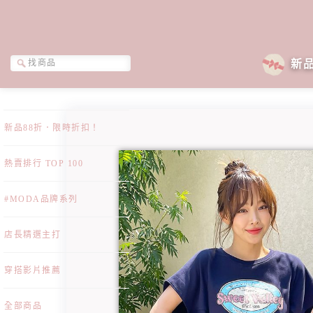
新
新品88折．限時折扣！
熱賣排行 TOP 100
#MODA品牌系列
店長精選主打
穿搭影片推薦
全部商品