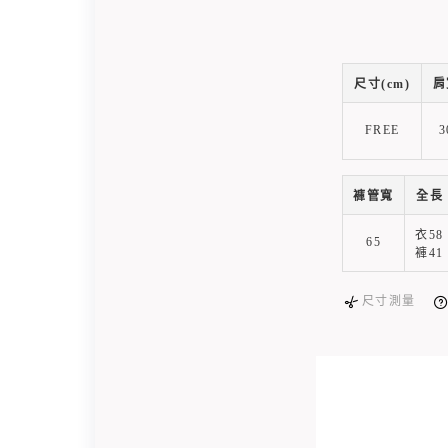
尺寸(cm)
肩
FREE
3
褲管寬
全長
衣58
65
褲41
尺寸測量