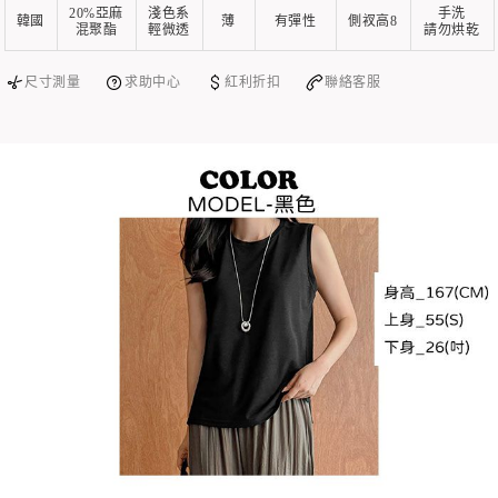
20%亞麻
淺色系
手洗
韓國
薄
有彈性
側衩高8
混聚酯
輕微透
請勿烘乾
尺寸測量
求助中心
紅利折扣
聯絡客服