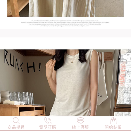
商品搜尋
NEW
電話訂購
店長精選
線上客服
TOP100
開始結帳
小編穿搭