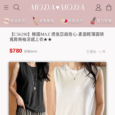
新品折扣
遮臀顯瘦
熱賣排行
夏日短褲
【C56290】韓國MAZ 透氣亞麻背心-素面輕薄圓領
寬肩無袖涼感上衣★★
$780
原價$890
已賣出:
14
件