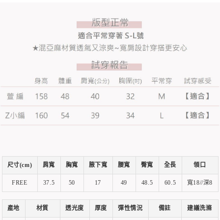
尺寸(cm)
肩寬
胸寬
腋下寬
腰寬
臀寬
全長
領口
FREE
37.5
50
17
49
48.5
60.5
寬18//深8
產地
材質
透光度
厚度
彈性情況
備註
建議洗滌