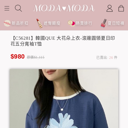
新品折扣
遮臀顯瘦
熱賣排行
夏日短褲
【C56281】韓國QUE 大花朵上衣-滾邊圓領夏日印
花五分寬袖T恤
$980
原價$1,115
已賣出:
26
件