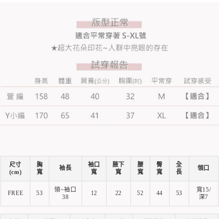
尺寸
胸
袖口
腋下
腰
臀
全
袖長
領口
(cm)
寬
寬
寬
寬
寬
長
領~袖口
寬15/
FREE
53
12
22
52
44
53
38
深7