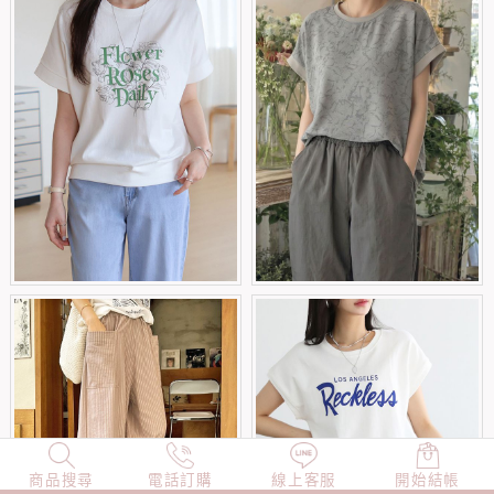
商品搜尋
NEW
電話訂購
店長精選
線上客服
TOP100
開始結帳
小編穿搭