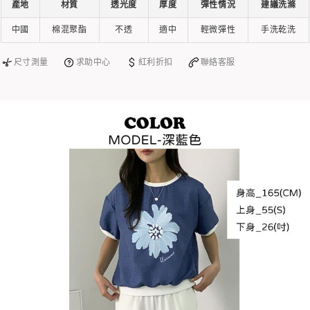
產地
材質
透光度
厚度
彈性情況
建議洗滌
中國
棉混聚酯
不透
適中
輕微彈性
手洗乾洗
尺寸測量
求助中心
紅利折扣
聯絡客服