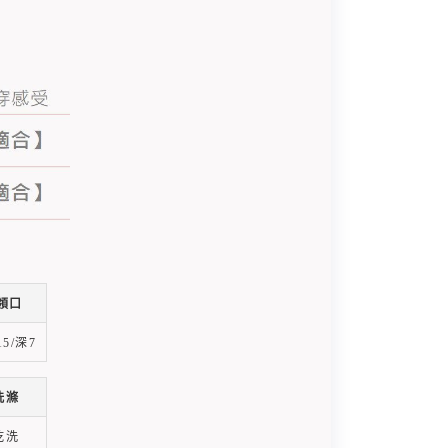
領口
5/深7
洗滌
乾洗