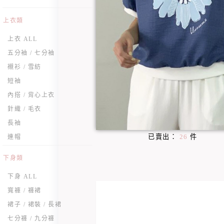
上衣類
上衣 ALL
五分袖 / 七分袖
襯衫 / 雪紡
短袖
內搭 / 背心上衣
針織 / 毛衣
長袖
已賣出：
26
件
連帽
下身類
下身 ALL
寬褲 / 褲裙
裙子 / 裙裝 / 長裙
七分褲 / 九分褲