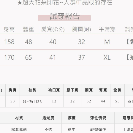
)
胸寬
袖長
袖口寬
腋下寬
腰寬
臀寬
全長
53
12
22
52
44
53
領~袖口38
寬1
材質
透光度
厚度
彈性情況
建議
棉混聚酯
不透
適中
輕微彈性
手洗