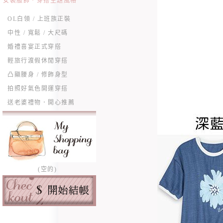
女裝服飾．穿搭主題風格
OL白領 / 上班族正裝
中性 / 寬鬆 / 大尺碼
婚禮喜宴正式穿搭
輕旅行渡假休閒穿搭
凸顯腰身 / 修飾身型
拍照好氣色開運穿搭
送老婆禮物．開心推薦
(空的)