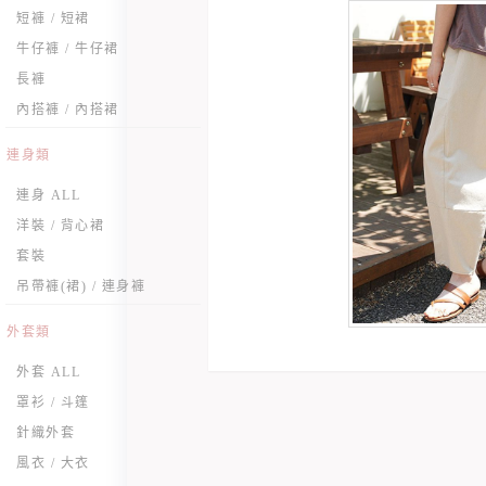
短褲 / 短裙
牛仔褲 / 牛仔裙
長褲
內搭褲 / 內搭裙
連身類
連身 ALL
洋裝 / 背心裙
套裝
吊帶褲(裙) / 連身褲
外套類
外套 ALL
罩衫 / 斗篷
針織外套
風衣 / 大衣