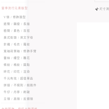
當季流行元素版型
尺寸
V領 / 修飾臉型
遮臀 / 顯瘦 / 長版
極簡 / 素色 / 百搭
美式街頭 / 英文字母
針織 / 毛衣 / 羅紋
寬袖荷葉袖 / 修飾手臂
蕾絲 / 縷空 / 雕花
條紋 / 格紋 / 圓點
碎花 / 印花 / 渲染
千元有找 / 超值單品
拼接 / 不規則 / 假兩件
牛仔 / 丹寧 / 刷破
立領 / 高領 / 反摺領