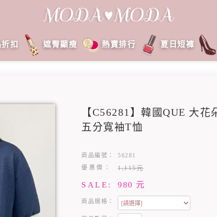
品折扣
遮臀顯瘦
熱賣排行
夏日短褲
【C56281】韓國QUE 
五分寬袖T恤
商品編號：
56281
優惠價：
1,115元
SALE:
980
元
商品規格：