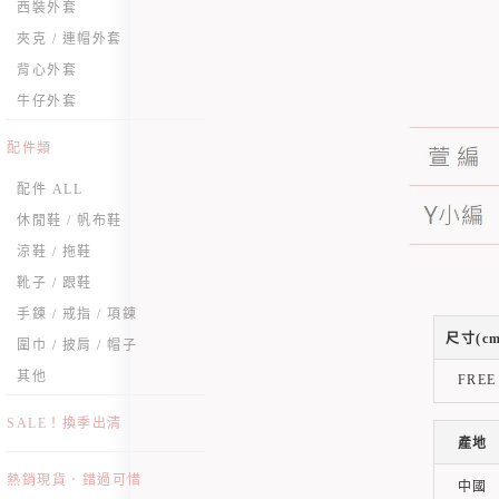
西裝外套
夾克 / 連帽外套
背心外套
牛仔外套
配件類
配件 ALL
休閒鞋 / 帆布鞋
涼鞋 / 拖鞋
靴子 / 跟鞋
手鍊 / 戒指 / 項鍊
尺寸(cm
圍巾 / 披肩 / 帽子
其他
FREE
SALE！換季出清
產地
熱銷現貨．錯過可惜
中國