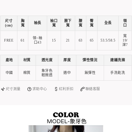
尺寸
胸
袖口
腋下
腰
臀
領
袖長
全長
(cm)
寬
寬
寬
寬
寬
口
寬
領~袖
FREE
61
15
21
63
65
53.5/58.5
19/
口43
深7
產地
材質
透光度
厚度
彈性情況
建議洗滌
象牙色
中國
棉質
適中
無彈性
手洗乾洗
輕微透
尺寸測量
求助中心
紅利折扣
聯絡客服