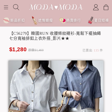
新品折扣
遮臀顯瘦
熱賣排行
夏日短褲
【C56279】韓國RUN 收腰條紋襯衫-寬鬆下襬抽繩
七分寬袖排釦上衣外搭_影片★★
$1,280
原價$1,460
已賣出:
135
件