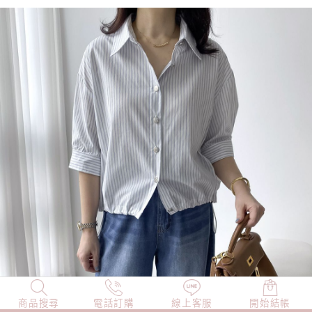
商品搜尋
NEW
電話訂購
店長精選
線上客服
TOP100
開始結帳
小編穿搭