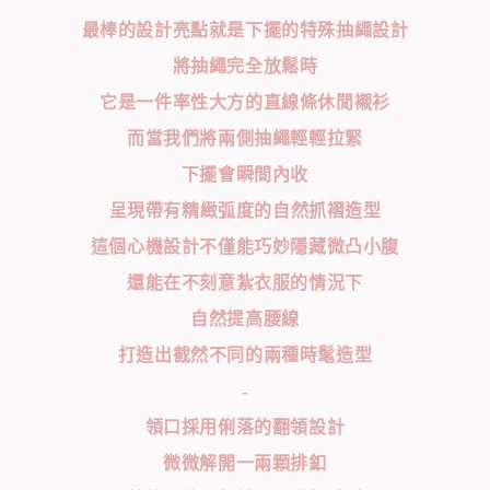
最棒的設計亮點就是下擺的特殊抽繩設計
將抽繩完全放鬆時
它是一件率性大方的直線條休閒襯衫
而當我們將兩側抽繩輕輕拉緊
下擺會瞬間內收
呈現帶有精緻弧度的自然抓褶造型
這個心機設計不僅能巧妙隱藏微凸小腹
還能在不刻意紮衣服的情況下
自然提高腰線
打造出截然不同的兩種時髦造型
-
領口採用俐落的翻領設計
微微解開一兩顆排釦