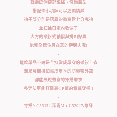
就能延伸頸部線條、修飾臉型
搭配條小項鍊可以更顯精緻
袖子部分則是落肩的微寬鬆七分寬袖
並在袖口處內收做了
大方的襯衫式袖褶與排釦點綴
能完全遮住最在意的掰掰肉喔!
-
這款單品不論是全扣當成單穿的襯衫上衣
還是解開排釦當成夏季的防曬輕外罩
都能展現豐富的穿搭層次
多穿法更能打造高CP值的質感穿搭!!
-
穿搭// C55132.深青M ; C52927.象牙