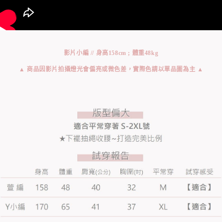
影片小編 // 身高158cm ; 體重48kg
▲ 商品因影片拍攝燈光會偏亮或微色差，實際色請以單品圖為主 ▲