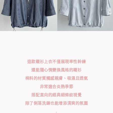
這款襯衫上衣不僅展現率性幹練
還能隨心情變換風格的襯衫
棉料的材質觸感親膚、吸濕且透氣
非常適合炎熱季節
搭配直向的經典細條紋視覺
除了俐落洗鍊也能增添清爽的氛圍
-