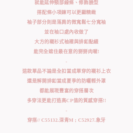
就能延伸頸部線條、修飾臉型
搭配條小項鍊可以更顯精緻
袖子部分則是落肩的微寬鬆七分寬袖
並在袖口處內收做了
大方的襯衫式袖褶與排釦點綴
能完全遮住最在意的掰掰肉喔!
-
這款單品不論是全扣當成單穿的襯衫上衣
還是解開排釦當成夏季的防曬輕外罩
都能展現豐富的穿搭層次
多穿法更能打造高CP值的質感穿搭!!
-
穿搭// C55132.深青M ; C52927.象牙