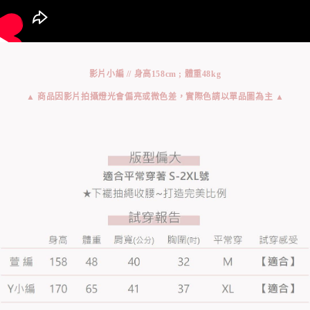
影片小編 // 身高158cm ; 體重48kg
▲ 商品因影片拍攝燈光會偏亮或微色差，實際色請以單品圖為主 ▲