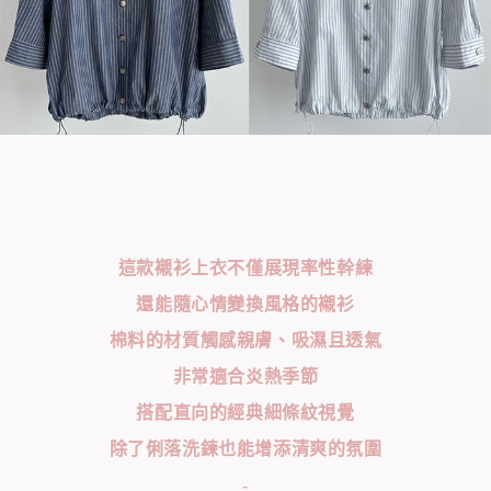
這款襯衫上衣不僅展現率性幹練
還能隨心情變換風格的襯衫
棉料的材質觸感親膚、吸濕且透氣
非常適合炎熱季節
搭配直向的經典細條紋視覺
除了俐落洗鍊也能增添清爽的氛圍
-