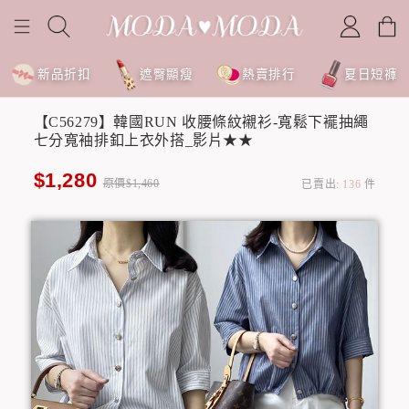
新品折扣
遮臀顯瘦
熱賣排行
夏日短褲
【C56279】韓國RUN 收腰條紋襯衫-寬鬆下襬抽繩
七分寬袖排釦上衣外搭_影片★★
$1,280
原價$1,460
已賣出:
136
件