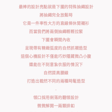
最棒的設計亮點就是下擺的特殊抽繩設計
將抽繩完全放鬆時
它是一件率性大方的直線條休閒襯衫
而當我們將兩側抽繩輕輕拉緊
下擺會瞬間內收
呈現帶有精緻弧度的自然抓褶造型
這個心機設計不僅能巧妙隱藏微凸小腹
還能在不刻意紮衣服的情況下
自然提高腰線
打造出截然不同的兩種時髦造型
-
領口採用俐落的翻領設計
微微解開一兩顆排釦