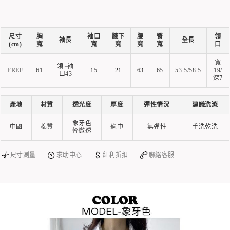
尺寸
胸
袖口
腋下
腰
臀
領
袖長
全長
(cm)
寬
寬
寬
寬
寬
口
寬
領~袖
FREE
61
15
21
63
65
53.5/58.5
19/
口43
深7
產地
材質
透光度
厚度
彈性情況
建議洗滌
象牙色
中國
棉質
適中
無彈性
手洗乾洗
輕微透
尺寸測量
求助中心
紅利折扣
聯絡客服