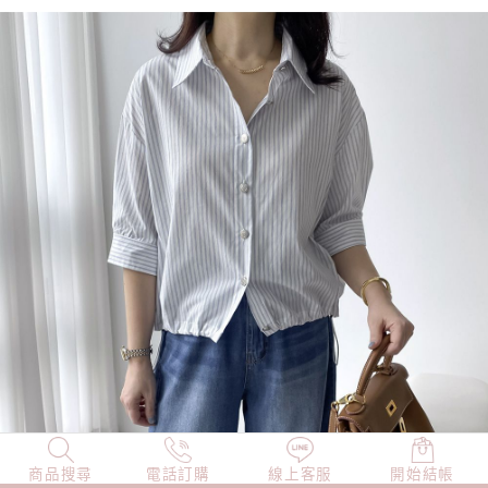
商品搜尋
NEW
電話訂購
店長精選
線上客服
TOP100
開始結帳
小編穿搭