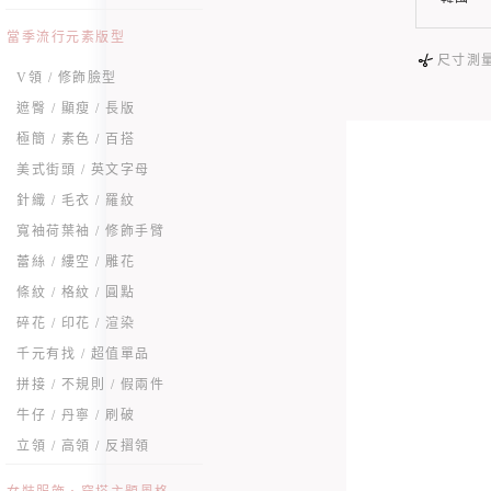
當季流行元素版型
尺寸測
V領 / 修飾臉型
遮臀 / 顯瘦 / 長版
極簡 / 素色 / 百搭
美式街頭 / 英文字母
針織 / 毛衣 / 羅紋
寬袖荷葉袖 / 修飾手臂
蕾絲 / 縷空 / 雕花
條紋 / 格紋 / 圓點
碎花 / 印花 / 渲染
千元有找 / 超值單品
拼接 / 不規則 / 假兩件
牛仔 / 丹寧 / 刷破
立領 / 高領 / 反摺領