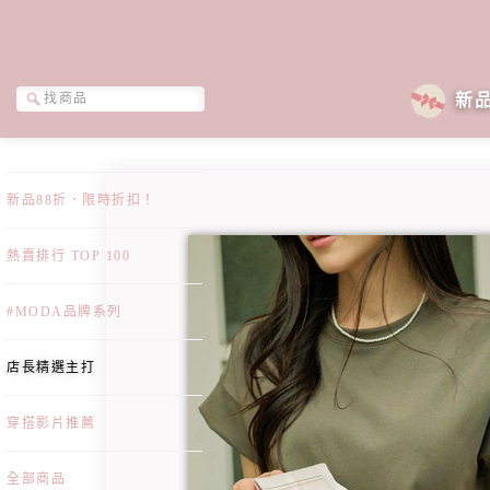
新
新品88折．限時折扣！
熱賣排行 TOP 100
#MODA品牌系列
店長精選主打
穿搭影片推薦
全部商品