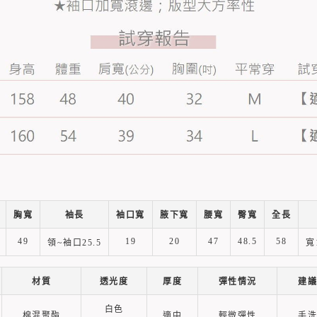
胸寬
袖長
袖口寬
腋下寬
腰寬
臀寬
全長
49
19
20
47
48.5
58
領~袖口25.5
寬
材質
透光度
厚度
彈性情況
建議
白色
棉混聚酯
適中
輕微彈性
手洗