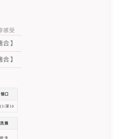
領口
13/深10
洗滌
乾洗