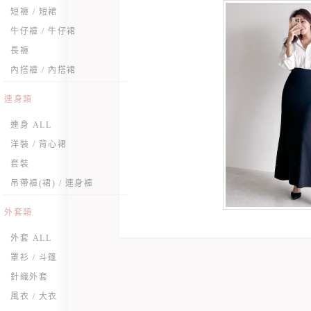
短褲 / 短裙
牛仔褲 / 牛仔裙
長褲
內搭褲 / 內搭裙
連身類
連身 ALL
洋裝 / 背心裙
套裝
吊帶褲(裙) / 連身褲
外套類
外套 ALL
罩衫 / 斗篷
針織外套
風衣 / 大衣