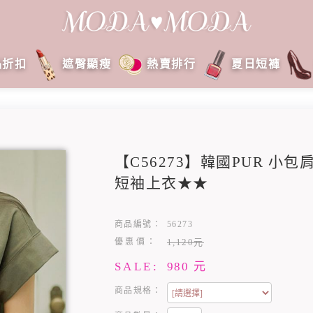
品折扣
遮臀顯瘦
熱賣排行
夏日短褲
【C56273】韓國PUR 小
短袖上衣★★
商品編號：
56273
優惠價：
1,120元
SALE:
980
元
商品規格：