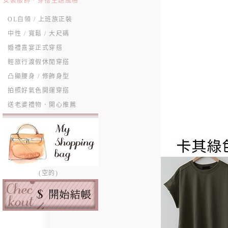
女裝服飾．穿搭主題風格
OL白領 / 上班族正裝
中性 / 寬鬆 / 大尺碼
婚禮喜宴正式穿搭
輕旅行渡假休閒穿搭
凸顯腰身 / 修飾身型
拍照好氣色開運穿搭
送老婆禮物．開心推薦
(空的)