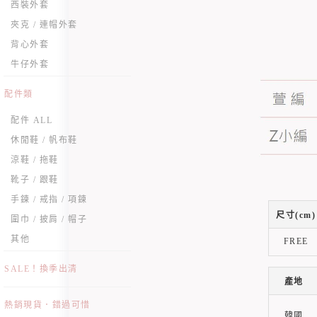
西裝外套
夾克 / 連帽外套
背心外套
牛仔外套
配件類
配件 ALL
休閒鞋 / 帆布鞋
涼鞋 / 拖鞋
靴子 / 跟鞋
手鍊 / 戒指 / 項鍊
尺寸(cm)
圍巾 / 披肩 / 帽子
其他
FREE
SALE！換季出清
產地
熱銷現貨．錯過可惜
韓國