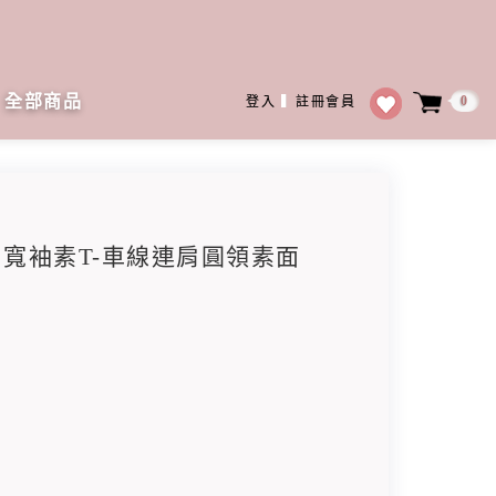
全部商品
0
登入
▍
註冊會員
包肩寬袖素T-車線連肩圓領素面