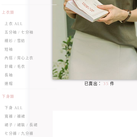
上衣類
上衣 ALL
五分袖 / 七分袖
襯衫 / 雪紡
短袖
內搭 / 背心上衣
針織 / 毛衣
長袖
已賣出：
35
件
連帽
下身類
下身 ALL
寬褲 / 褲裙
裙子 / 裙裝 / 長裙
七分褲 / 九分褲