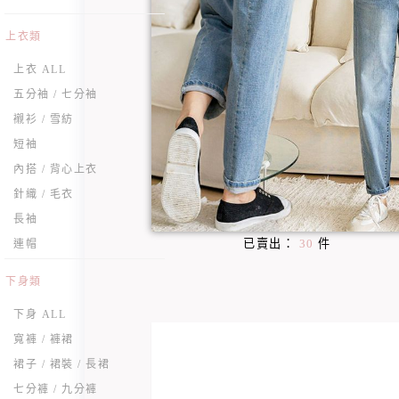
上衣類
上衣 ALL
五分袖 / 七分袖
襯衫 / 雪紡
短袖
內搭 / 背心上衣
針織 / 毛衣
長袖
已賣出：
30
件
連帽
下身類
下身 ALL
寬褲 / 褲裙
裙子 / 裙裝 / 長裙
七分褲 / 九分褲