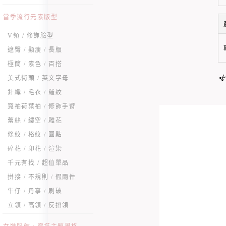
當季流行元素版型
V領 / 修飾臉型
遮臀 / 顯瘦 / 長版
極簡 / 素色 / 百搭
美式街頭 / 英文字母
針織 / 毛衣 / 羅紋
寬袖荷葉袖 / 修飾手臂
蕾絲 / 縷空 / 雕花
條紋 / 格紋 / 圓點
碎花 / 印花 / 渲染
千元有找 / 超值單品
拼接 / 不規則 / 假兩件
牛仔 / 丹寧 / 刷破
立領 / 高領 / 反摺領