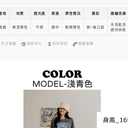
產地
材質
透光度
厚度
彈性情況
備註
建議洗滌
手洗乾洗
韓國
棉混彈性
不透
適中
輕微彈性
側+後口袋
請勿烘乾
尺寸測量
求助中心
紅利折扣
聯絡客服