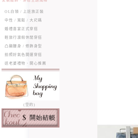
女裝服飾．穿搭主題風格
OL白領 / 上班族正裝
中性 / 寬鬆 / 大尺碼
婚禮喜宴正式穿搭
輕旅行渡假休閒穿搭
凸顯腰身 / 修飾身型
拍照好氣色開運穿搭
送老婆禮物．開心推薦
(空的)