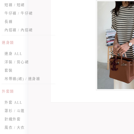
短褲 / 短裙
牛仔褲 / 牛仔裙
長褲
內搭褲 / 內搭裙
連身類
連身 ALL
洋裝 / 背心裙
套裝
吊帶褲(裙) / 連身褲
外套類
外套 ALL
罩衫 / 斗篷
針織外套
風衣 / 大衣