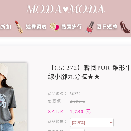
品折扣
遮臀顯瘦
熱賣排行
夏日短褲
【C56272】韓國PUR 錐
線小腳九分褲★★
商品編號：
56272
優惠價：
2,030元
SALE:
1,780
元
商品規格：