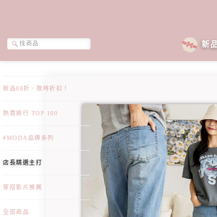
新
新品88折．限時折扣！
熱賣排行 TOP 100
#MODA品牌系列
店長精選主打
穿搭影片推薦
全部商品