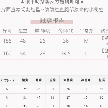
尺寸(cm)
腰寬
臀寬
前檔
大腿寬
褲管寬
全長
S
29
46
30
26
14
91
M
31
47
31
27
15
92
L
33
48
32
28
16
93