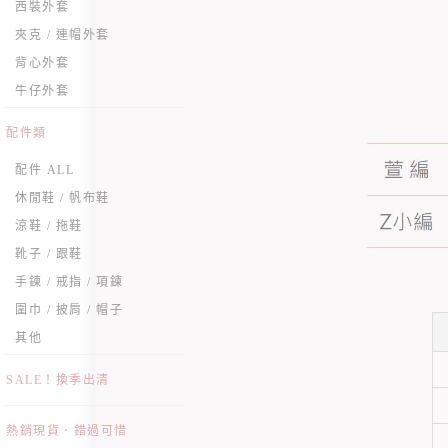
西裝外套
夾克 / 連帽外套
背心外套
牛仔外套
配件類
配件 ALL
休閒鞋 / 帆布鞋
涼鞋 / 拖鞋
靴子 / 跟鞋
手鍊 / 戒指 / 項鍊
圍巾 / 披肩 / 帽子
其他
SALE！換季出清
熱銷現貨．錯過可惜