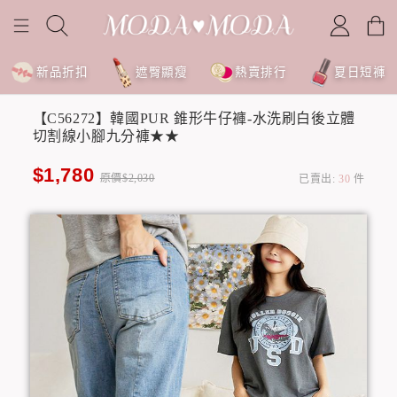
新品折扣
遮臀顯瘦
熱賣排行
夏日短褲
【C56272】韓國PUR 錐形牛仔褲-水洗刷白後立體
切割線小腳九分褲★★
$1,780
原價$2,030
已賣出:
30
件