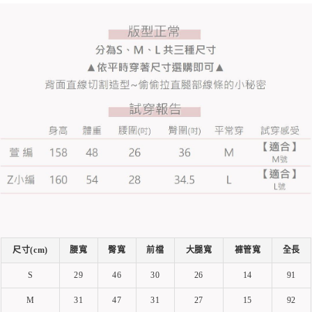
尺寸(cm)
腰寬
臀寬
前檔
大腿寬
褲管寬
全長
S
29
46
30
26
14
91
M
31
47
31
27
15
92