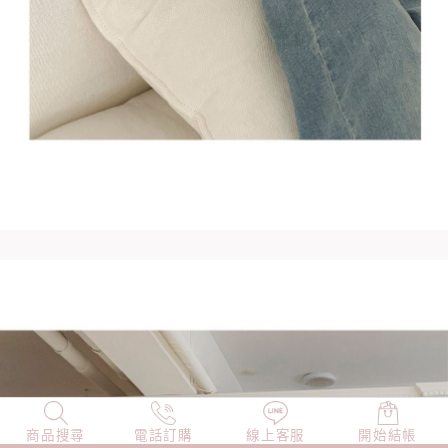
商品搜尋
NEW
電話訂購
店長精選
線上客服
TOP100
開始結帳
小編穿搭