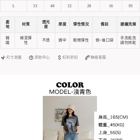
L
33
48
32
28
16
93
產
透光
材質
厚度
彈性情況
備註
建議洗滌
地
度
韓
棉混彈
手洗乾洗
不透
適中
輕微彈性
側+後口袋
國
性
請勿烘乾
尺寸測量
求助中心
紅利折扣
聯絡客服