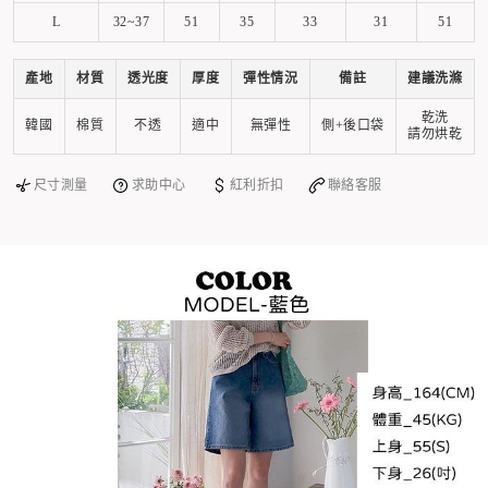
L
32~37
51
35
33
31
51
產地
材質
透光度
厚度
彈性情況
備註
建議洗滌
乾洗
韓國
棉質
不透
適中
無彈性
側+後口袋
請勿烘乾
尺寸測量
求助中心
紅利折扣
聯絡客服