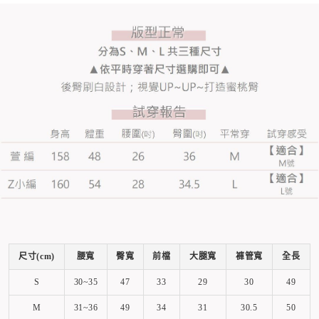
尺寸(cm)
腰寬
臀寬
前檔
大腿寬
褲管寬
全長
S
30~35
47
33
29
30
49
M
31~36
49
34
31
30.5
50