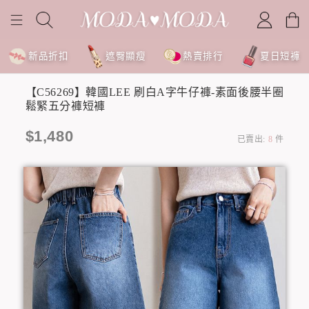
新品折扣
遮臀顯瘦
熱賣排行
夏日短褲
【C56269】韓國LEE 刷白A字牛仔褲-素面後腰半圈
鬆緊五分褲短褲
$1,480
已賣出:
8
件