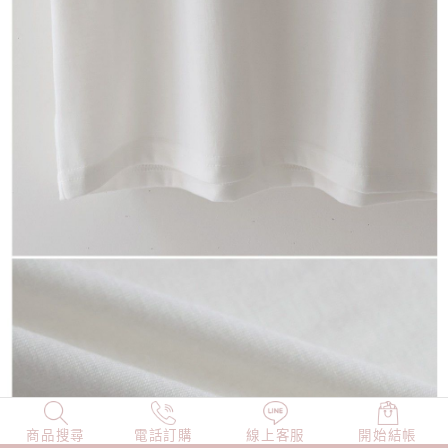
商品搜尋
NEW
電話訂購
店長精選
線上客服
TOP100
開始結帳
小編穿搭