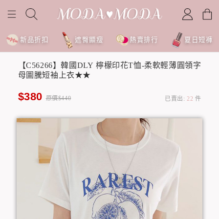
新品折扣
遮臀顯瘦
熱賣排行
夏日短褲
【C56266】韓國DLY 檸檬印花T恤-柔軟輕薄圓領字
母圖騰短袖上衣★★
$380
原價$440
已賣出:
22
件