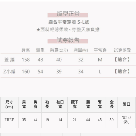
尺寸
肩
胸
袖
袖口
腋下
腰
臀
全
領口
(cm)
寬
寬
長
寬
寬
寬
寬
長
寬14/
FREE
35
44
19
14
21
44
45
59
深8