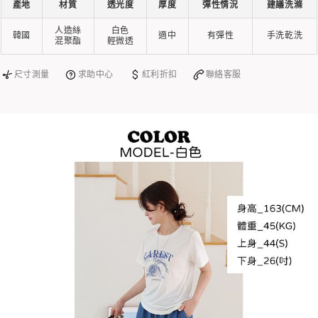
產地
材質
透光度
厚度
彈性情況
建議洗滌
人造絲
白色
韓國
適中
有彈性
手洗乾洗
混聚酯
輕微透
尺寸測量
求助中心
紅利折扣
聯絡客服