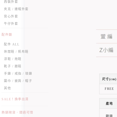
西裝外套
夾克 / 連帽外套
背心外套
牛仔外套
配件類
配件 ALL
休閒鞋 / 帆布鞋
涼鞋 / 拖鞋
靴子 / 跟鞋
手鍊 / 戒指 / 項鍊
尺寸(cm)
圍巾 / 披肩 / 帽子
其他
FREE
SALE！換季出清
產地
熱銷現貨．錯過可惜
韓國