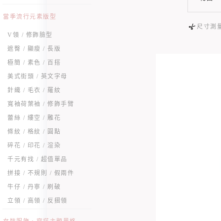
當季流行元素版型
尺寸測
V領 / 修飾臉型
遮臀 / 顯瘦 / 長版
極簡 / 素色 / 百搭
美式街頭 / 英文字母
針織 / 毛衣 / 羅紋
寬袖荷葉袖 / 修飾手臂
蕾絲 / 縷空 / 雕花
條紋 / 格紋 / 圓點
碎花 / 印花 / 渲染
千元有找 / 超值單品
拼接 / 不規則 / 假兩件
牛仔 / 丹寧 / 刷破
立領 / 高領 / 反摺領