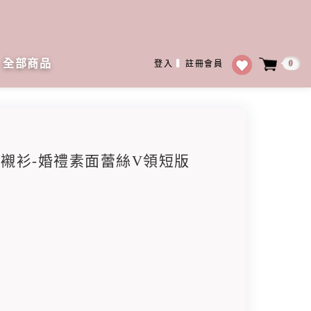
全部商品
0
登入
▍
註冊會員
主袖襯衫-婚禮素面蕾絲V領短版