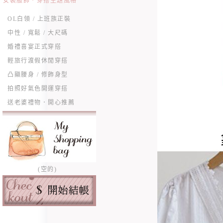
女裝服飾．穿搭主題風格
OL白領 / 上班族正裝
中性 / 寬鬆 / 大尺碼
婚禮喜宴正式穿搭
輕旅行渡假休閒穿搭
凸顯腰身 / 修飾身型
拍照好氣色開運穿搭
送老婆禮物．開心推薦
(空的)