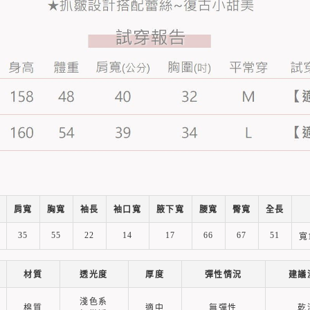
肩寬
胸寬
袖長
袖口寬
腋下寬
腰寬
臀寬
全長
35
55
22
14
17
66
67
51
寬
材質
透光度
厚度
彈性情況
建議
淺色系
棉質
適中
無彈性
乾