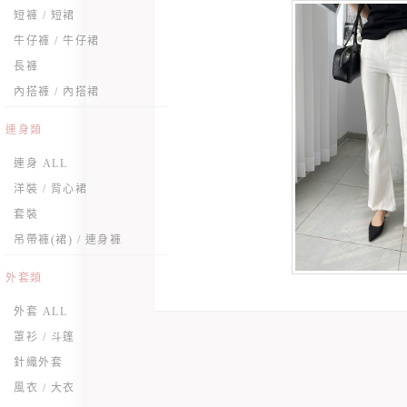
短褲 / 短裙
牛仔褲 / 牛仔裙
長褲
內搭褲 / 內搭裙
連身類
連身 ALL
洋裝 / 背心裙
套裝
吊帶褲(裙) / 連身褲
外套類
外套 ALL
罩衫 / 斗篷
針織外套
風衣 / 大衣