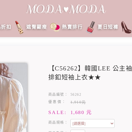
品折扣
遮臀顯瘦
熱賣排行
夏日短褲
【C56262】韓國LEE 公
排釦短袖上衣★★
商品編號：
56262
優惠價：
1,910元
SALE:
1,680
元
商品規格：