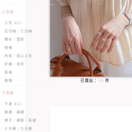
上衣類
上衣 ALL
五分袖 / 七分袖
襯衫 / 雪紡
短袖
內搭 / 背心上衣
針織 / 毛衣
長袖
已賣出：
16
件
連帽
下身類
下身 ALL
寬褲 / 褲裙
裙子 / 裙裝 / 長裙
七分褲 / 九分褲