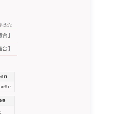
領口
18/深15
洗滌
洗