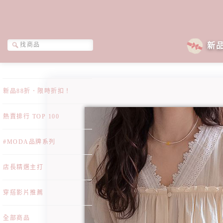
新
新品88折．限時折扣！
熱賣排行 TOP 100
#MODA品牌系列
店長精選主打
穿搭影片推薦
全部商品