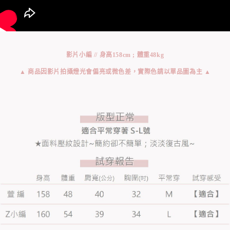
影片小編 // 身高158cm ; 體重48kg
▲ 商品因影片拍攝燈光會偏亮或微色差，實際色請以單品圖為主 ▲