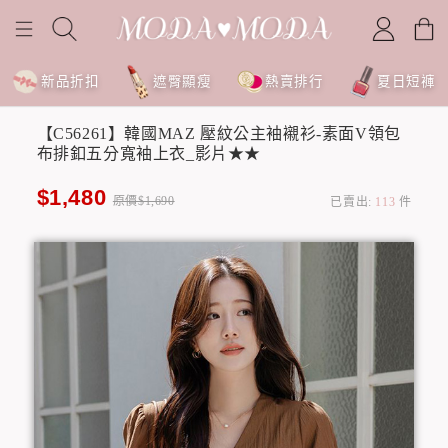
新品折扣
遮臀顯瘦
熱賣排行
夏日短褲
【C56261】韓國MAZ 壓紋公主袖襯衫-素面V領包
布排釦五分寬袖上衣_影片★★
$1,480
原價$1,690
已賣出:
113
件