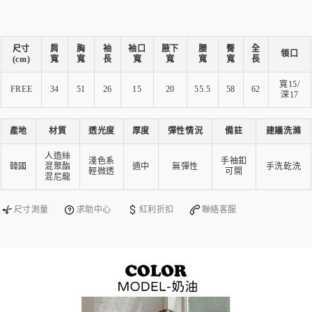
尺寸
肩
胸
袖
袖口
腋下
腰
臀
全
領口
(cm)
寬
寬
長
寬
寬
寬
寬
長
寬15/
FREE
34
51
26
15
20
55.5
58
62
深17
產地
材質
透光度
厚度
彈性情況
備註
建議洗滌
人造絲
淺色系
手袖釦
韓國
混聚酯
適中
無彈性
手洗乾洗
輕微透
可開
混尼龍
尺寸測量
求助中心
紅利折扣
聯絡客服