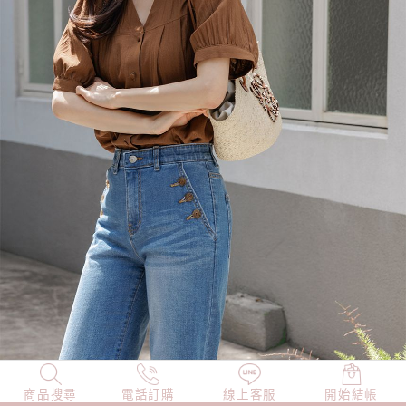
商品搜尋
NEW
電話訂購
店長精選
線上客服
TOP100
開始結帳
小編穿搭