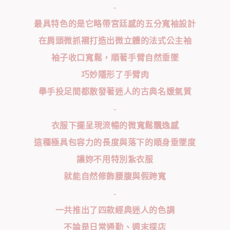
-
最具特色的是它略帶宮廷感的五分寬袖設計
在肩頭微抓褶打造出微立體的法式公主袖
袖子收口寬鬆，順著手臂自然垂墜
巧妙隱形了手臂肉
舉手投足間都散發著迷人的古典名媛氣質
-
衣服下擺呈現流暢的微寬鬆飄逸感
這種極具包容力的長度與落下的順身垂墜度
讓妳不用特別紮衣服
就能自然修飾腰腹與假跨寬
-
一共推出了四款經典迷人的色調
不論是日常通勤、週末探店