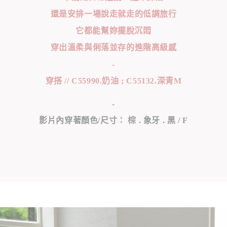
還是安排一場說走就走的低調旅行
它都能幫妳擺脫沉悶
穿出溫柔與俐落並存的進階高級感
-
穿搭 // C55990.奶油 ; C55132.深青M
-
影片內穿著顏色/尺寸： 棕 . 象牙 . 黑 / F