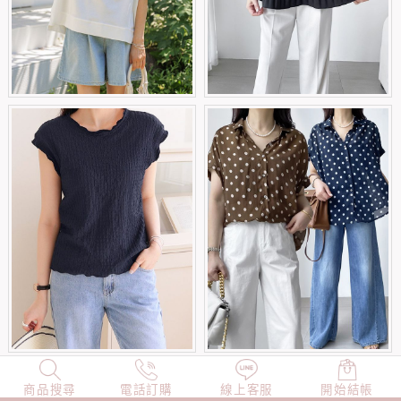
商品搜尋
NEW
電話訂購
店長精選
線上客服
TOP100
開始結帳
小編穿搭