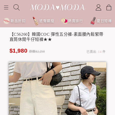
新品折扣
遮臀顯瘦
熱賣排行
夏日短褲
【C56260】韓國COC 彈性五分褲-素面腰內鬆緊帶
直筒休閒牛仔短褲★★
$1,980
原價$2,250
已賣出:
14
件