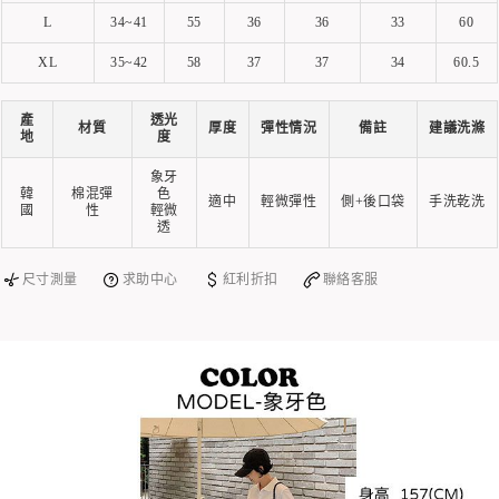
L
34~41
55
36
36
33
60
XL
35~42
58
37
37
34
60.5
產
透光
材質
厚度
彈性情況
備註
建議洗滌
地
度
象牙
韓
棉混彈
色
適中
輕微彈性
側+後口袋
手洗乾洗
國
性
輕微
透
尺寸測量
求助中心
紅利折扣
聯絡客服