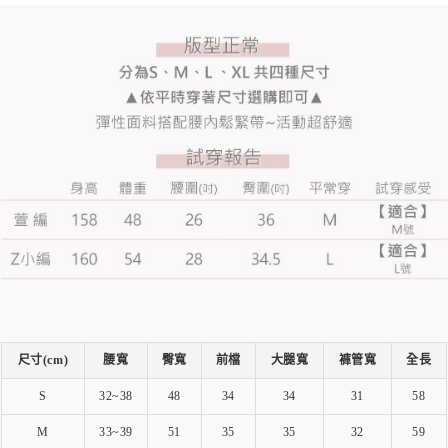
尺寸(cm)
腰寬
臀寬
前檔
大腿寬
褲管寬
全長
S
32~38
48
34
34
31
58
M
33~39
51
35
35
32
59