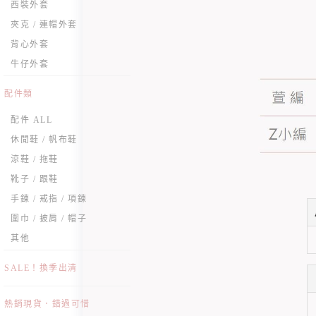
西裝外套
夾克 / 連帽外套
背心外套
牛仔外套
配件類
配件 ALL
休閒鞋 / 帆布鞋
涼鞋 / 拖鞋
靴子 / 跟鞋
手鍊 / 戒指 / 項鍊
圍巾 / 披肩 / 帽子
其他
SALE！換季出清
熱銷現貨．錯過可惜