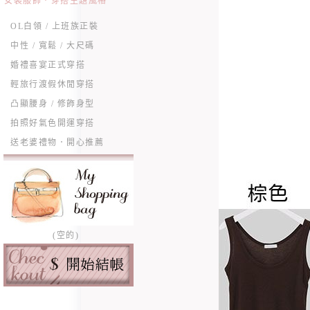
女裝服飾．穿搭主題風格
OL白領 / 上班族正裝
中性 / 寬鬆 / 大尺碼
婚禮喜宴正式穿搭
輕旅行渡假休閒穿搭
凸顯腰身 / 修飾身型
拍照好氣色開運穿搭
送老婆禮物．開心推薦
(空的)