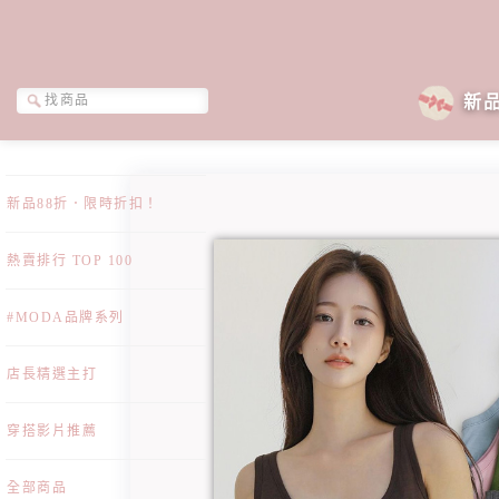
新
新品88折．限時折扣！
熱賣排行 TOP 100
#MODA品牌系列
店長精選主打
穿搭影片推薦
全部商品