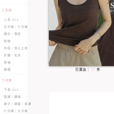
上衣類
上衣 ALL
五分袖 / 七分袖
襯衫 / 雪紡
短袖
內搭 / 背心上衣
針織 / 毛衣
長袖
已賣出：
17
件
連帽
下身類
下身 ALL
寬褲 / 褲裙
裙子 / 裙裝 / 長裙
七分褲 / 九分褲