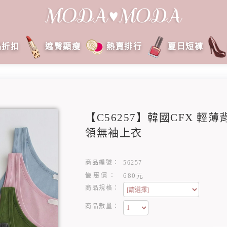
品折扣
遮臀顯瘦
熱賣排行
夏日短褲
【C56257】韓國CFX 輕
領無袖上衣
商品編號：
56257
優惠價：
680元
商品規格：
商品數量：