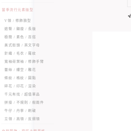
當季流行元素版型
V領 / 修飾臉型
遮臀 / 顯瘦 / 長版
極簡 / 素色 / 百搭
美式街頭 / 英文字母
針織 / 毛衣 / 羅紋
寬袖荷葉袖 / 修飾手臂
蕾絲 / 縷空 / 雕花
條紋 / 格紋 / 圓點
碎花 / 印花 / 渲染
千元有找 / 超值單品
拼接 / 不規則 / 假兩件
牛仔 / 丹寧 / 刷破
立領 / 高領 / 反摺領