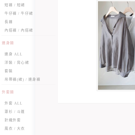
短褲 / 短裙
牛仔褲 / 牛仔裙
長褲
內搭褲 / 內搭裙
連身類
連身 ALL
洋裝 / 背心裙
套裝
吊帶褲(裙) / 連身褲
外套類
外套 ALL
罩衫 / 斗篷
針織外套
風衣 / 大衣