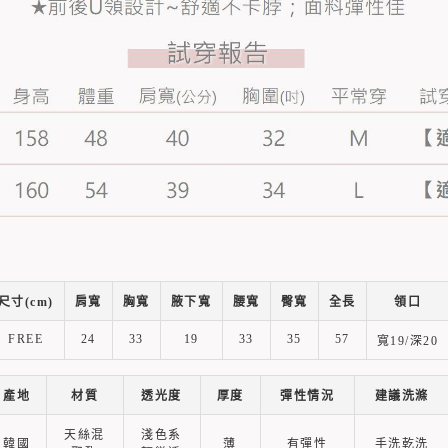
尺寸(cm)
肩寬
胸寬
腋下寬
腰寬
臀寬
全長
領口
FREE
24
33
19
33
35
57
寬19/深20
產地
材質
透光度
厚度
彈性情況
建議洗滌
天絲混
淺色系
韓國
薄
有彈性
手洗乾洗