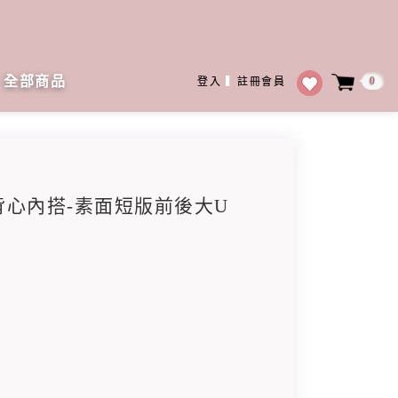
全部商品
0
登入
▍
註冊會員
薄背心內搭-素面短版前後大U