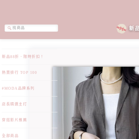
新
新品88折．限時折扣！
熱賣排行 TOP 100
#MODA品牌系列
店長精選主打
穿搭影片推薦
全部商品