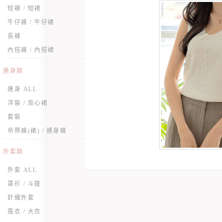
短褲 / 短裙
牛仔褲 / 牛仔裙
長褲
內搭褲 / 內搭裙
連身類
連身 ALL
洋裝 / 背心裙
套裝
吊帶褲(裙) / 連身褲
外套類
外套 ALL
罩衫 / 斗篷
針織外套
風衣 / 大衣