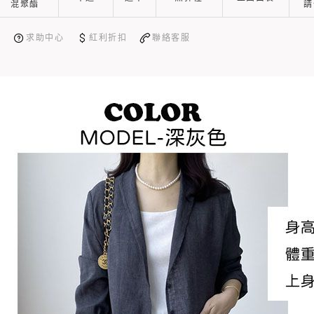
混聚酯
請
量
求助中心
紅利折扣
聯絡客服