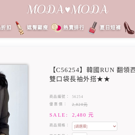
品折扣
遮臀顯瘦
熱賣排行
夏日短褲
【C56254】韓國RUN 翻
雙口袋長袖外搭★★
商品編號：
56254
優惠價：
2,820元
SALE:
2,480
元
商品規格：