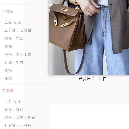
上衣類
上衣 ALL
五分袖 / 七分袖
襯衫 / 雪紡
短袖
內搭 / 背心上衣
針織 / 毛衣
長袖
已賣出：
12
件
連帽
下身類
下身 ALL
寬褲 / 褲裙
裙子 / 裙裝 / 長裙
七分褲 / 九分褲