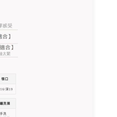
領口
16/深19
議洗滌
手洗