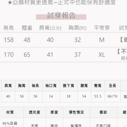
肩寬
胸寬
袖長
袖口寬
腋下寬
腰寬
臀寬
全長
40
56
56
14
18
54
53.5
66/70
寬
材質
透光度
厚度
彈性情況
備註
建
90%亞麻
不透
適中
無彈性
正面口袋