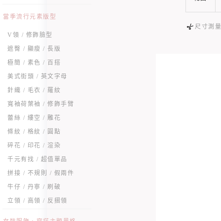
當季流行元素版型
尺寸測
V領 / 修飾臉型
遮臀 / 顯瘦 / 長版
極簡 / 素色 / 百搭
美式街頭 / 英文字母
針織 / 毛衣 / 羅紋
寬袖荷葉袖 / 修飾手臂
蕾絲 / 縷空 / 雕花
條紋 / 格紋 / 圓點
碎花 / 印花 / 渲染
千元有找 / 超值單品
拼接 / 不規則 / 假兩件
牛仔 / 丹寧 / 刷破
立領 / 高領 / 反摺領