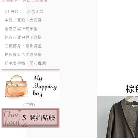
女裝服飾．穿搭主題風格
OL白領 / 上班族正裝
中性 / 寬鬆 / 大尺碼
婚禮喜宴正式穿搭
輕旅行渡假休閒穿搭
凸顯腰身 / 修飾身型
拍照好氣色開運穿搭
送老婆禮物．開心推薦
(空的)