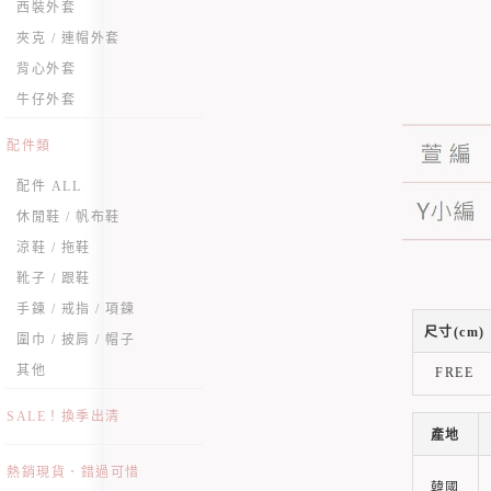
西裝外套
夾克 / 連帽外套
背心外套
牛仔外套
配件類
配件 ALL
休閒鞋 / 帆布鞋
涼鞋 / 拖鞋
靴子 / 跟鞋
手鍊 / 戒指 / 項鍊
尺寸(cm)
圍巾 / 披肩 / 帽子
其他
FREE
SALE！換季出清
產地
熱銷現貨．錯過可惜
韓國