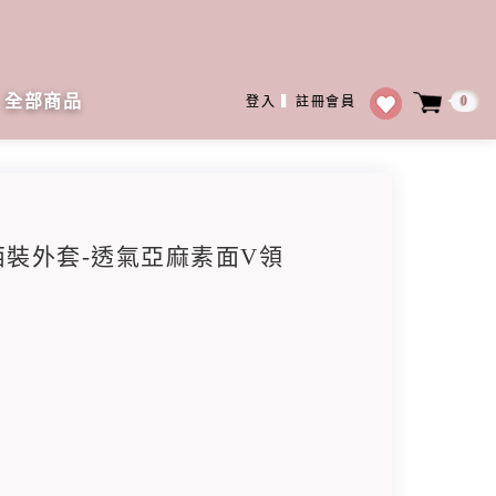
全部商品
0
登入
▍
註冊會員
領西裝外套-透氣亞麻素面V領