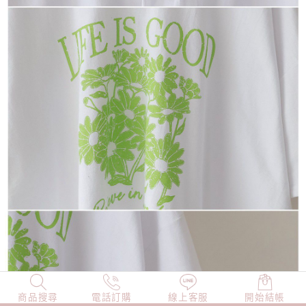
商品搜尋
NEW
電話訂購
店長精選
線上客服
TOP100
開始結帳
小編穿搭