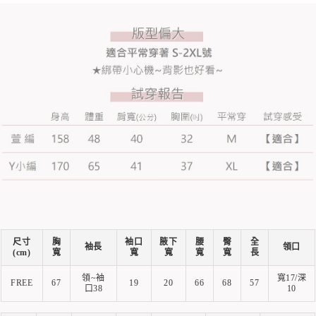
尺寸
胸
袖口
腋下
腰
臀
全
袖長
領口
(cm)
寬
寬
寬
寬
寬
長
領~袖
寬17/深
FREE
67
19
20
66
68
57
口38
10