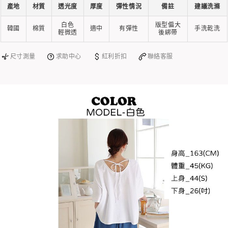
產地
材質
透光度
厚度
彈性情況
備註
建議洗滌
白色
版型偏大
韓國
棉質
適中
有彈性
手洗乾洗
輕微透
後綁帶
尺寸測量
求助中心
紅利折扣
聯絡客服