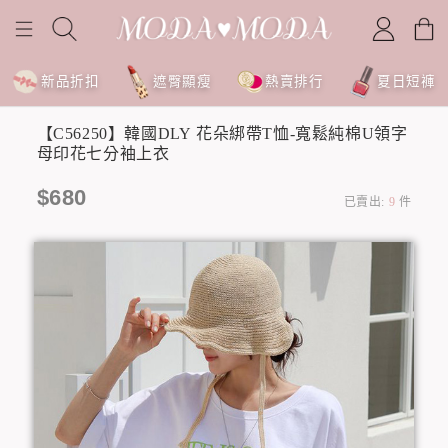
新品折扣
遮臀顯瘦
熱賣排行
夏日短褲
【C56250】韓國DLY 花朵綁帶T恤-寬鬆純棉U領字
母印花七分袖上衣
$680
已賣出:
9
件