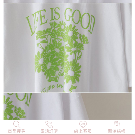
商品搜尋
NEW
電話訂購
店長精選
線上客服
TOP100
開始結帳
小編穿搭