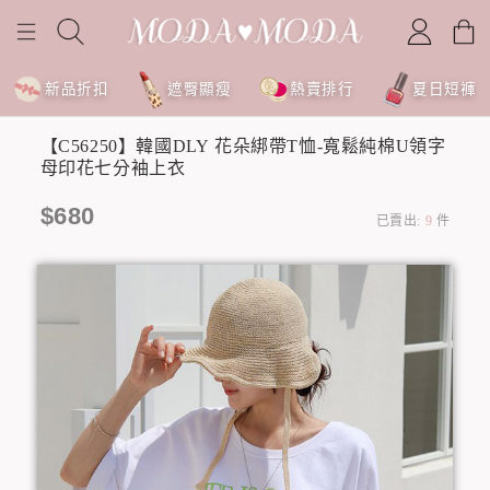
新品折扣
遮臀顯瘦
熱賣排行
夏日短褲
【C56250】韓國DLY 花朵綁帶T恤-寬鬆純棉U領字
母印花七分袖上衣
$680
已賣出:
9
件