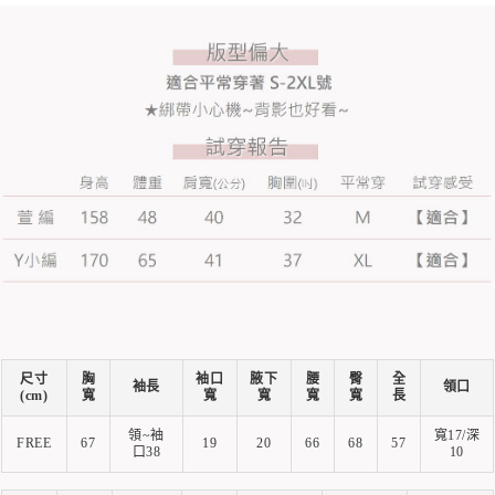
尺寸
胸
袖口
腋下
腰
臀
全
袖長
領口
(cm)
寬
寬
寬
寬
寬
長
領~袖
寬17/深
FREE
67
19
20
66
68
57
口38
10