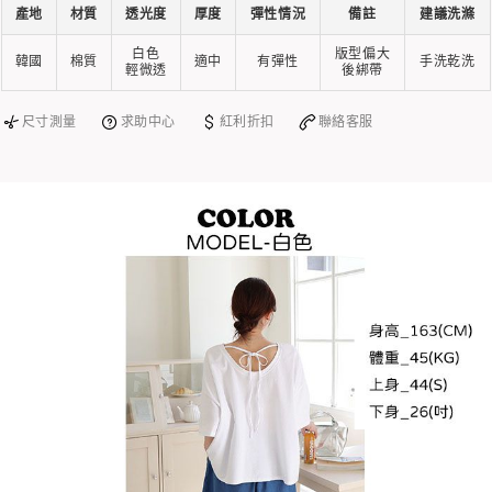
產地
材質
透光度
厚度
彈性情況
備註
建議洗滌
白色
版型偏大
韓國
棉質
適中
有彈性
手洗乾洗
輕微透
後綁帶
尺寸測量
求助中心
紅利折扣
聯絡客服