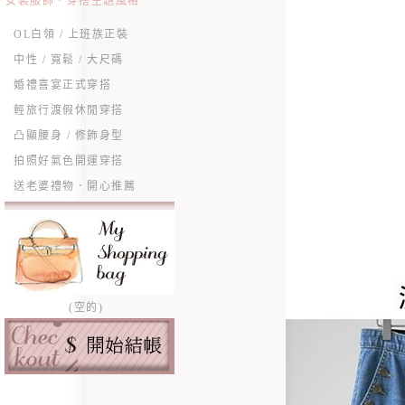
女裝服飾．穿搭主題風格
OL白領 / 上班族正裝
中性 / 寬鬆 / 大尺碼
婚禮喜宴正式穿搭
輕旅行渡假休閒穿搭
凸顯腰身 / 修飾身型
拍照好氣色開運穿搭
送老婆禮物．開心推薦
(空的)