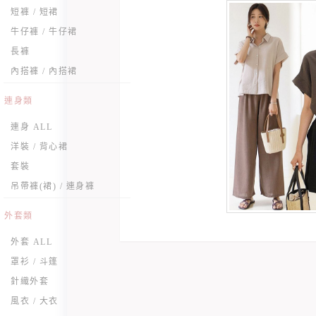
短褲 / 短裙
牛仔褲 / 牛仔裙
長褲
內搭褲 / 內搭裙
連身類
連身 ALL
洋裝 / 背心裙
套裝
吊帶褲(裙) / 連身褲
外套類
外套 ALL
罩衫 / 斗篷
針織外套
風衣 / 大衣