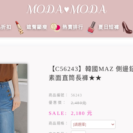
品折扣
遮臀顯瘦
熱賣排行
夏日短褲
【C56243】韓國MAZ 側
素面直筒長褲★★
商品編號：
56243
優惠價：
2,480元
SALE:
2,180
元
商品規格：