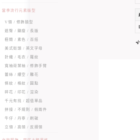
當季流行元素版型
V領 / 修飾臉型
遮臀 / 顯瘦 / 長版
極簡 / 素色 / 百搭
美式街頭 / 英文字母
針織 / 毛衣 / 羅紋
寬袖荷葉袖 / 修飾手臂
蕾絲 / 縷空 / 雕花
條紋 / 格紋 / 圓點
碎花 / 印花 / 渲染
千元有找 / 超值單品
拼接 / 不規則 / 假兩件
牛仔 / 丹寧 / 刷破
立領 / 高領 / 反摺領