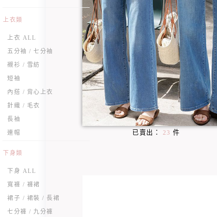
上衣類
上衣 ALL
五分袖 / 七分袖
襯衫 / 雪紡
短袖
內搭 / 背心上衣
針織 / 毛衣
長袖
已賣出：
23
件
連帽
下身類
下身 ALL
寬褲 / 褲裙
裙子 / 裙裝 / 長裙
七分褲 / 九分褲