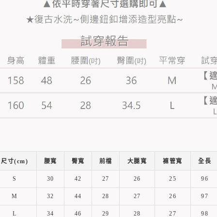
尺寸(cm)
腰寬
臀寬
前檔
大腿寬
褲管寬
全長
S
30
42
27
26
25
96
M
32
44
28
27
26
97
L
34
46
29
28
27
98