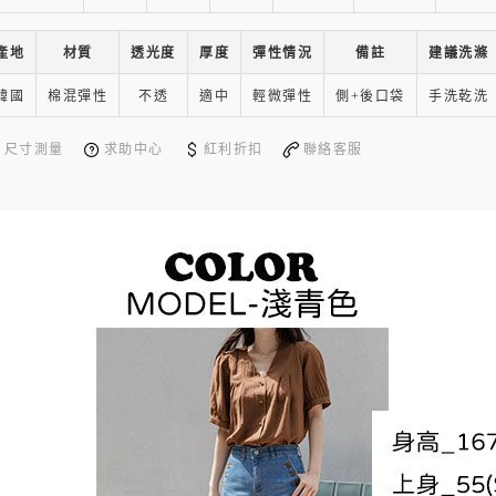
產地
材質
透光度
厚度
彈性情況
備註
建議洗滌
韓國
棉混彈性
不透
適中
輕微彈性
側+後口袋
手洗乾洗
尺寸測量
求助中心
紅利折扣
聯絡客服