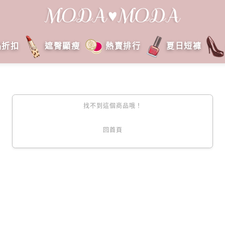
品折扣
遮臀顯瘦
熱賣排行
夏日短褲
找不到這個商品哦！
回首頁