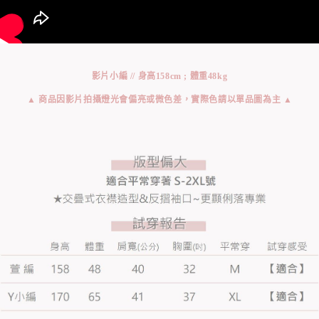
影片小編 // 身高158cm ; 體重48kg
▲ 商品因影片拍攝燈光會偏亮或微色差，實際色請以單品圖為主 ▲