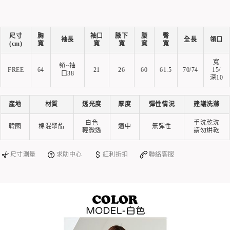
尺寸
胸
袖口
腋下
腰
臀
袖長
全長
領口
(cm)
寬
寬
寬
寬
寬
寬
領~袖
FREE
64
21
26
60
61.5
70/74
15/
口38
深10
產地
材質
透光度
厚度
彈性情況
建議洗滌
白色
手洗乾洗
韓國
棉混聚酯
適中
無彈性
輕微透
請勿烘乾
尺寸測量
求助中心
紅利折扣
聯絡客服