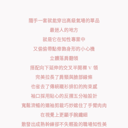
隨手一套就能穿出高級氣場的單品
最迷人的地方
就是它在知性專業中
又偷偷帶點修飾身形的小心機
立體落肩翻領
搭配向下延伸的交叉半開襟 V 領
完美拉長了肩頸與臉部線條
也省去了傳統襯衫排扣的拘束感
袖口採用貼心的反摺五分袖設計
寬鬆流暢的連袖剪裁巧妙遮住了手臂肉肉
在視覺上更顯手腕纖細
散發出成熟幹練卻不失輕盈的職場知性美