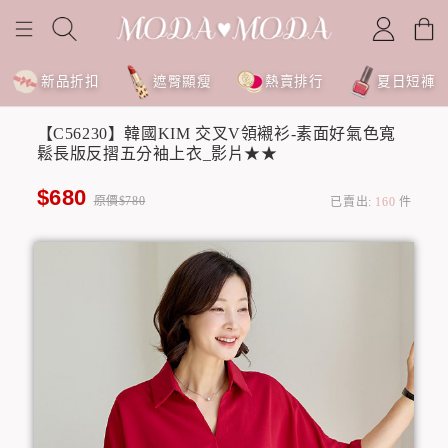
新品折扣
遮臀顯瘦
熱賣排行
夏日短褲
【C56230】韓國KIM 交叉V領襯衫-素面好氣色寬
鬆長版反摺五分袖上衣_影片★★
$680
原價$780
已賣出:
160
件