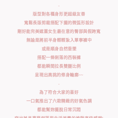
-
版型對各種身形更超級友善
寬鬆長版剪裁搭配下擺的微弧形設計
剛好能完美遮蓋女生最在意的臀部與假跨寬
無論是將前半身輕輕紮入單寧褲中
或是順身自然垂墜
搭配一條俐落的西裝褲
都能瞬間拉長雙腿比例
呈現出高挑的修身輪廓~~
-
為了符合大家的喜好
一口氣推出了六款精緻的好氣色調
都能幫妳擺脫日常沉悶