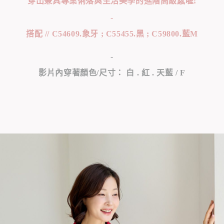
穿出兼具專業俐落與生活美學的進階高級感喔!
-
搭配 // C54609.象牙 ; C55455.黑 ; C59800.藍M
-
影片內穿著顏色/尺寸： 白 . 紅 . 天藍 / F