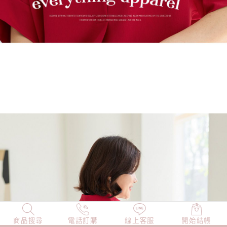
商品搜尋
NEW
電話訂購
店長精選
線上客服
TOP100
開始結帳
小編穿搭