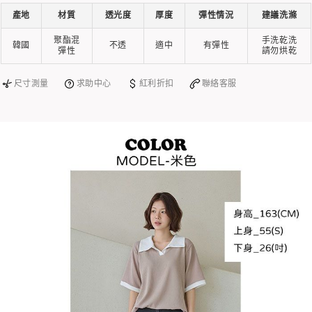
產地
材質
透光度
厚度
彈性情況
建議洗滌
聚酯混
手洗乾洗
韓國
不透
適中
有彈性
彈性
請勿烘乾
尺寸測量
求助中心
紅利折扣
聯絡客服