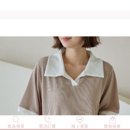
商品搜尋
NEW
電話訂購
店長精選
線上客服
TOP100
開始結帳
小編穿搭