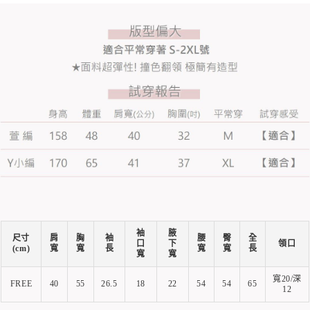
袖
腋
尺寸
肩
胸
袖
腰
臀
全
口
下
領口
(cm)
寬
寬
長
寬
寬
長
寬
寬
寬20/深
FREE
40
55
26.5
18
22
54
54
65
12