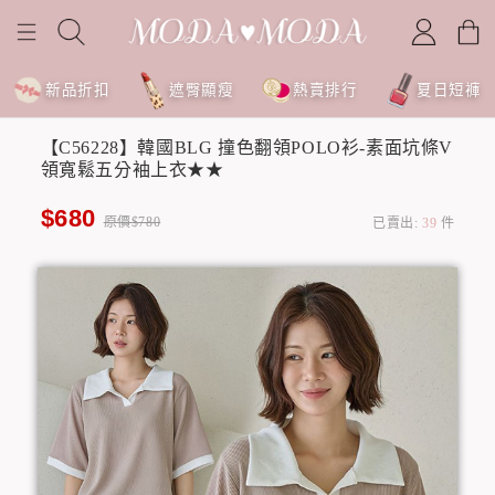
新品折扣
遮臀顯瘦
熱賣排行
夏日短褲
【C56228】韓國BLG 撞色翻領POLO衫-素面坑條V
領寬鬆五分袖上衣★★
$680
原價$780
已賣出:
39
件