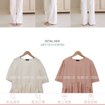
商品搜尋
NEW
電話訂購
店長精選
線上客服
TOP100
開始結帳
小編穿搭