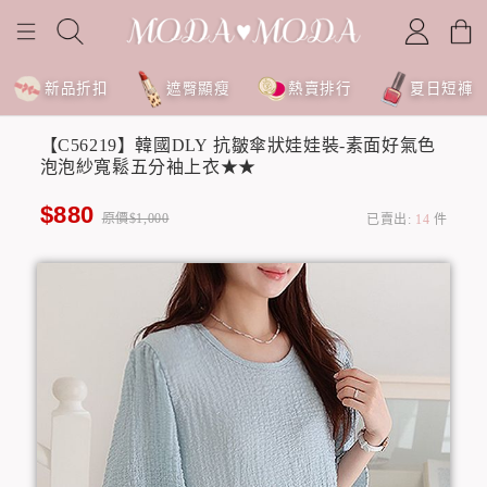
新品折扣
遮臀顯瘦
熱賣排行
夏日短褲
【C56219】韓國DLY 抗皺傘狀娃娃裝-素面好氣色
泡泡紗寬鬆五分袖上衣★★
$880
原價$1,000
已賣出:
14
件