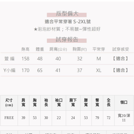
尺寸
肩
胸
袖
袖口
腋下
腰
臀
全
領口
(cm)
寬
寬
長
寬
寬
寬
寬
長
寬20/深
FREE
39
53
30
22
24
53
79
72
11