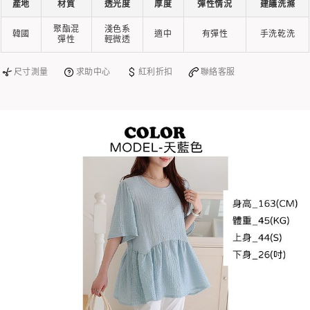
產地
材質
透光度
厚度
彈性情況
建議洗滌
聚酯混
淺色系
韓國
適中
有彈性
手洗乾洗
彈性
輕微透
尺寸測量
求助中心
紅利折扣
聯絡客服