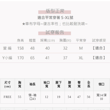
尺寸
胸
袖口
腋下
腰
臀
全
袖長
領口
(cm)
寬
寬
寬
寬
寬
長
領~袖
寬14/深
FREE
55
12
19
54
47
56
口43
10