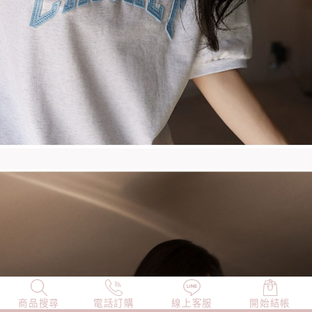
商品搜尋
NEW
電話訂購
店長精選
線上客服
TOP100
開始結帳
小編穿搭