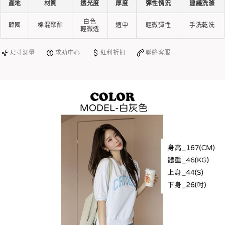
產地
材質
透光度
厚度
彈性情況
建議洗滌
白色
韓國
棉混聚酯
適中
輕微彈性
手洗乾洗
輕微透
尺寸測量
求助中心
紅利折扣
聯絡客服