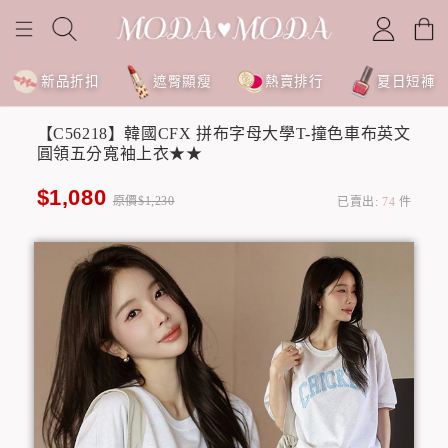
新品折扣
遮臀顯瘦
熱賣排行
夏日短褲
【C56218】韓國CFX 拼布字母大學T-撞色車布英文
圓領五分寬袖上衣★★
$1,080
原價$1,230
已賣出:
74
件