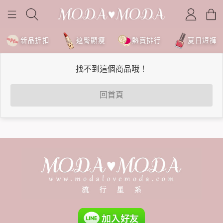
新品折扣
遮臀顯瘦
熱賣排行
夏日短褲
找不到這個商品哦！
回首頁