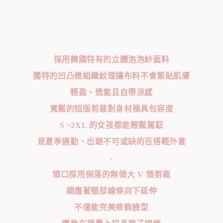
採用韓國特有的立體泡泡紗面料
獨特的凹凸微組織紋理讓布料不會緊貼肌膚
輕盈、透氣且自帶涼感
寬鬆的短版剪裁對身材極具包容度
S ~2XL 的女孩都能輕鬆駕馭
是夏季通勤、出遊不可或缺的百搭輕外套
-
領口採用俐落的無領大 V 領剪裁
順應著頸部線條向下延伸
不僅能完美修飾臉型