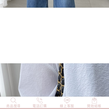
商品搜尋
NEW
電話訂購
店長精選
線上客服
TOP100
開始結帳
小編穿搭