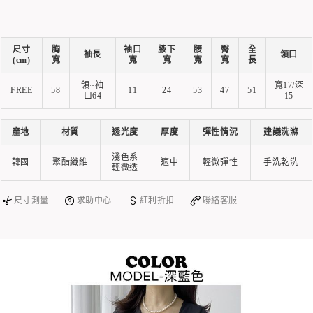
尺寸
胸
袖口
腋下
腰
臀
全
袖長
領口
(cm)
寬
寬
寬
寬
寬
長
領~袖
寬17/深
FREE
58
11
24
53
47
51
口64
15
產地
材質
透光度
厚度
彈性情況
建議洗滌
淺色系
韓國
聚酯纖維
適中
輕微彈性
手洗乾洗
輕微透
尺寸測量
求助中心
紅利折扣
聯絡客服