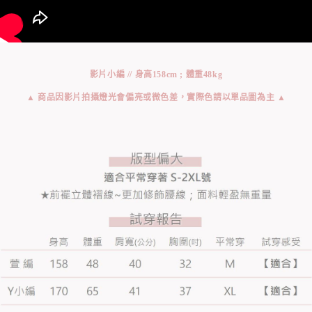
影片小編 // 身高158cm ; 體重48kg
▲ 商品因影片拍攝燈光會偏亮或微色差，實際色請以單品圖為主 ▲