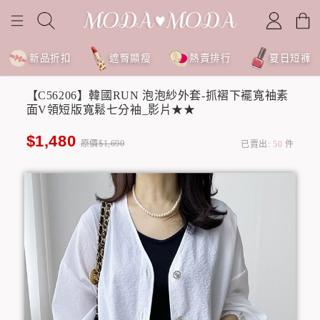
新品折扣
遮臀顯瘦
熱賣排行
夏日短褲
【C56206】韓國RUN 泡泡紗外套-抓褶下襬寬袖素
面V領短版寬鬆七分袖_影片★★
$1,480
原價$1,690
已賣出:
50
件