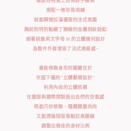
還能在視覺上拉長脖子線條
搭配一條珍珠項鍊
就能瞬間拉滿優雅的法式氛圍
胸前則特別點綴了精緻的金屬刻紋鈕釦
細看就像英文字母 H 的立體幾何設計
為整件外套增添了法式高級感~
-
最能修飾身形的關鍵在於
衣服下襬的"立體壓褶設計"
利用內收的立體抓褶
在腹部與腰際間製造出自然的空氣感
既能巧妙修飾、隱藏腰腹肉肉
又能透過短版落點拉高腰線
調整出極佳的身材比例