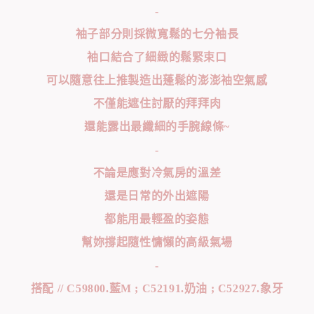
-
袖子部分則採微寬鬆的七分袖長
袖口結合了細緻的鬆緊束口
可以隨意往上推製造出蓬鬆的澎澎袖空氣感
不僅能遮住討厭的拜拜肉
還能露出最纖細的手腕線條~
-
不論是應對冷氣房的溫差
還是日常的外出遮陽
都能用最輕盈的姿態
幫妳撐起隨性慵懶的高級氣場
-
搭配 // C59800.藍M ; C52191.奶油 ; C52927.象牙