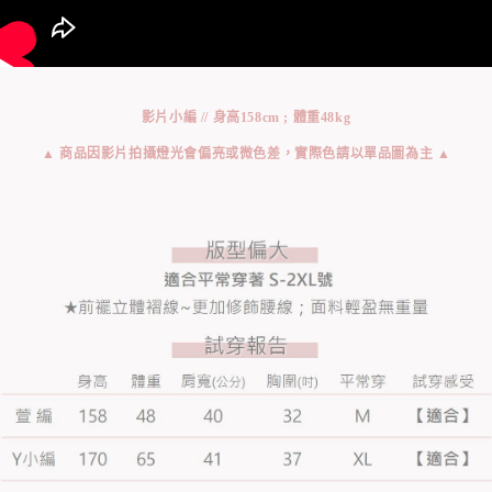
影片小編 // 身高158cm ; 體重48kg
▲ 商品因影片拍攝燈光會偏亮或微色差，實際色請以單品圖為主 ▲