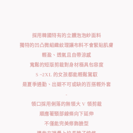
採用韓國特有的立體泡泡紗面料
獨特的凹凸微組織紋理讓布料不會緊貼肌膚
輕盈、透氣且自帶涼感
寬鬆的短版剪裁對身材極具包容度
S ~2XL 的女孩都能輕鬆駕馭
是夏季通勤、出遊不可或缺的百搭輕外套
-
領口採用俐落的無領大 V 領剪裁
順應著頸部線條向下延伸
不僅能完美修飾臉型