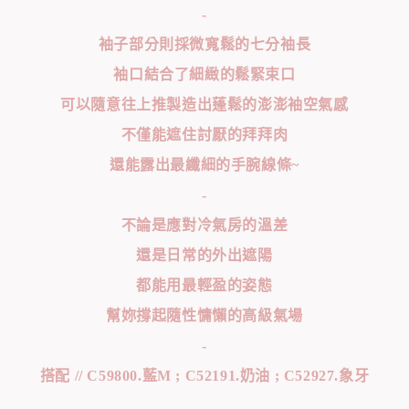
-
袖子部分則採微寬鬆的七分袖長
袖口結合了細緻的鬆緊束口
可以隨意往上推製造出蓬鬆的澎澎袖空氣感
不僅能遮住討厭的拜拜肉
還能露出最纖細的手腕線條~
-
不論是應對冷氣房的溫差
還是日常的外出遮陽
都能用最輕盈的姿態
幫妳撐起隨性慵懶的高級氣場
-
搭配 // C59800.藍M ; C52191.奶油 ; C52927.象牙