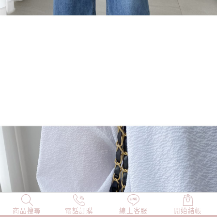
商品搜尋
NEW
電話訂購
店長精選
線上客服
TOP100
開始結帳
小編穿搭