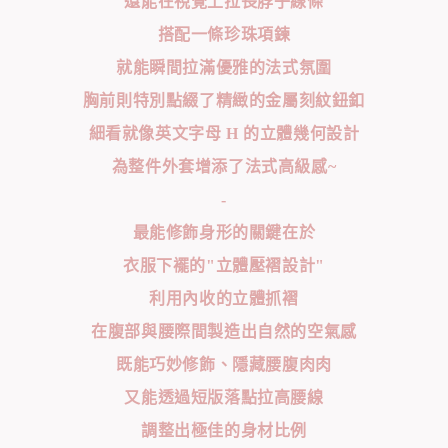
還能在視覺上拉長脖子線條
搭配一條珍珠項鍊
就能瞬間拉滿優雅的法式氛圍
胸前則特別點綴了精緻的金屬刻紋鈕釦
細看就像英文字母 H 的立體幾何設計
為整件外套增添了法式高級感~
-
最能修飾身形的關鍵在於
衣服下襬的"立體壓褶設計"
利用內收的立體抓褶
在腹部與腰際間製造出自然的空氣感
既能巧妙修飾、隱藏腰腹肉肉
又能透過短版落點拉高腰線
調整出極佳的身材比例