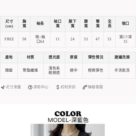
尺寸
胸
袖口
腋下
腰
臀
全
袖長
領口
(cm)
寬
寬
寬
寬
寬
長
領~袖
寬17/深
FREE
58
11
24
53
47
51
口64
15
產地
材質
透光度
厚度
彈性情況
建議洗滌
淺色系
韓國
聚酯纖維
適中
輕微彈性
手洗乾洗
輕微透
尺寸測量
求助中心
紅利折扣
聯絡客服