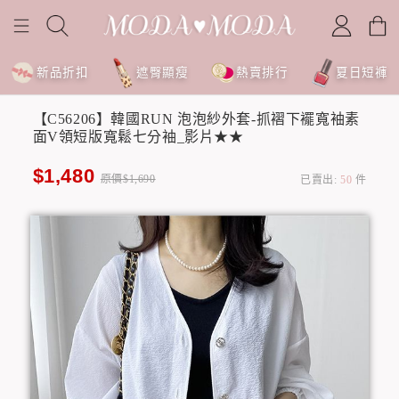
新品折扣
遮臀顯瘦
熱賣排行
夏日短褲
【C56206】韓國RUN 泡泡紗外套-抓褶下襬寬袖素
面V領短版寬鬆七分袖_影片★★
$1,480
原價$1,690
已賣出:
50
件