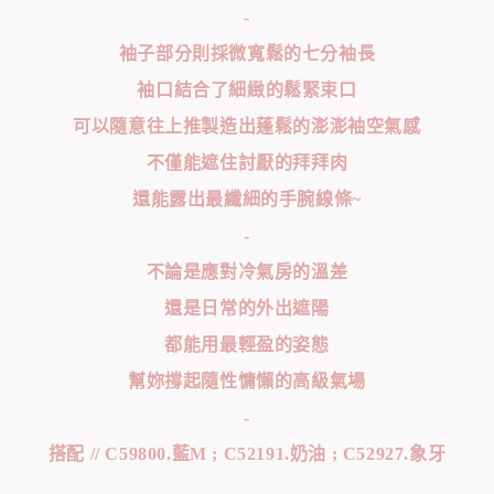
-
袖子部分則採微寬鬆的七分袖長
袖口結合了細緻的鬆緊束口
可以隨意往上推製造出蓬鬆的澎澎袖空氣感
不僅能遮住討厭的拜拜肉
還能露出最纖細的手腕線條~
-
不論是應對冷氣房的溫差
還是日常的外出遮陽
都能用最輕盈的姿態
幫妳撐起隨性慵懶的高級氣場
-
搭配 // C59800.藍M ; C52191.奶油 ; C52927.象牙