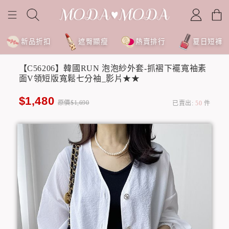
新品折扣
遮臀顯瘦
熱賣排行
夏日短褲
【C56206】韓國RUN 泡泡紗外套-抓褶下襬寬袖素
面V領短版寬鬆七分袖_影片★★
$1,480
原價$1,690
已賣出:
50
件