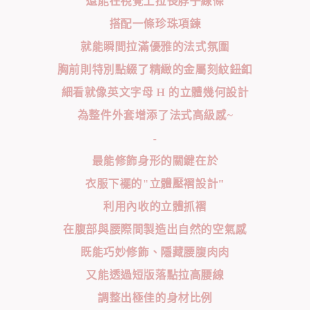
還能在視覺上拉長脖子線條
搭配一條珍珠項鍊
就能瞬間拉滿優雅的法式氛圍
胸前則特別點綴了精緻的金屬刻紋鈕釦
細看就像英文字母 H 的立體幾何設計
為整件外套增添了法式高級感~
-
最能修飾身形的關鍵在於
衣服下襬的"立體壓褶設計"
利用內收的立體抓褶
在腹部與腰際間製造出自然的空氣感
既能巧妙修飾、隱藏腰腹肉肉
又能透過短版落點拉高腰線
調整出極佳的身材比例