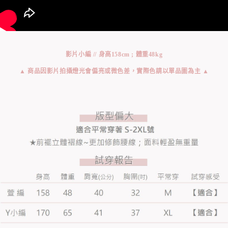
影片小編 // 身高158cm ; 體重48kg
▲ 商品因影片拍攝燈光會偏亮或微色差，實際色請以單品圖為主 ▲