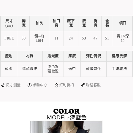
尺寸
胸
袖口
腋下
腰
臀
全
袖長
領口
(cm)
寬
寬
寬
寬
寬
長
領~袖
寬17/深
FREE
58
11
24
53
47
51
口64
15
產地
材質
透光度
厚度
彈性情況
建議洗滌
淺色系
韓國
聚酯纖維
適中
輕微彈性
手洗乾洗
輕微透
尺寸測量
求助中心
紅利折扣
聯絡客服