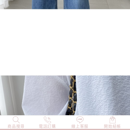
商品搜尋
NEW
電話訂購
店長精選
線上客服
TOP100
開始結帳
小編穿搭