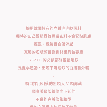
採用韓國特有的立體泡泡紗面料
獨特的凹凸微組織紋理讓布料不會緊貼肌膚
輕盈、透氣且自帶涼感
寬鬆的短版剪裁對身材極具包容度
S ~2XL 的女孩都能輕鬆駕馭
是夏季通勤、出遊不可或缺的百搭輕外套
-
領口採用俐落的無領大 V 領剪裁
順應著頸部線條向下延伸
不僅能完美修飾臉型