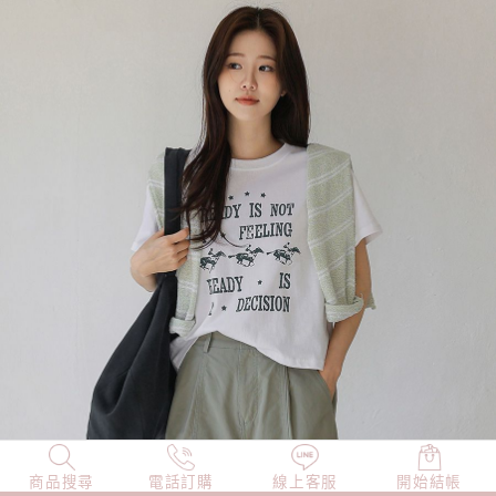
商品搜尋
NEW
電話訂購
店長精選
線上客服
TOP100
開始結帳
小編穿搭