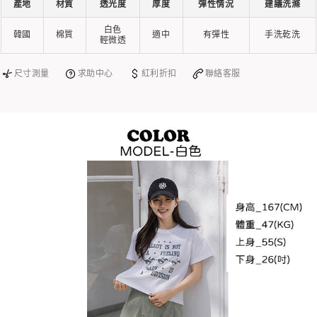
產地
材質
透光度
厚度
彈性情況
建議洗滌
白色
韓國
棉質
適中
有彈性
手洗乾洗
輕微透
尺寸測量
求助中心
紅利折扣
聯絡客服