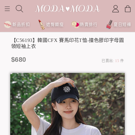
新品折扣
遮臀顯瘦
熱賣排行
夏日短褲
【C56193】韓國CFX 賽馬印花T恤-撞色膠印字母圓
領短袖上衣
$680
已賣出:
15
件