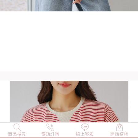
商品搜尋
NEW
電話訂購
店長精選
線上客服
TOP100
開始結帳
小編穿搭