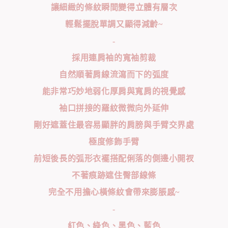
讓細緻的條紋瞬間變得立體有層次
輕鬆擺脫單調又顯得減齡~
-
採用連肩袖的寬袖剪裁
自然順著肩線流瀉而下的弧度
能非常巧妙地弱化厚肩與寬肩的視覺感
袖口拼接的羅紋微微向外延伸
剛好遮蓋住最容易顯胖的肩膀與手臂交界處
極度修飾手臂
前短後長的弧形衣襬搭配俐落的側邊小開衩
不著痕跡遮住臀部線條
完全不用擔心橫條紋會帶來膨脹感~
-
紅色、綠色、黑色、藍色