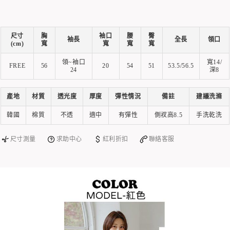
尺寸
胸
袖口
腰
臀
袖長
全長
領口
(cm)
寬
寬
寬
寬
領~袖口
寬14/
FREE
56
20
54
51
53.5/56.5
24
深8
產地
材質
透光度
厚度
彈性情況
備註
建議洗滌
韓國
棉質
不透
適中
有彈性
側衩高8.5
手洗乾洗
尺寸測量
求助中心
紅利折扣
聯絡客服