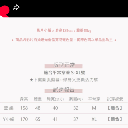
影片小編 // 身高158cm ; 體重48kg
▲ 商品因影片拍攝燈光會偏亮或微色差，實際色請以單品圖為主 ▲