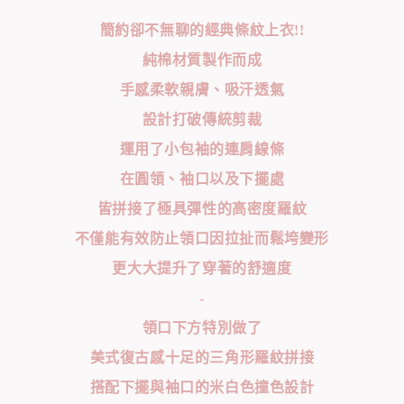
簡約卻不無聊的經典條紋上衣!!
純棉材質製作而成
手感柔軟親膚、吸汗透氣
設計打破傳統剪裁
運用了小包袖的連肩線條
在圓領、袖口以及下擺處
皆拼接了極具彈性的高密度羅紋
不僅能有效防止領口因拉扯而鬆垮變形
更大大提升了穿著的舒適度
-
領口下方特別做了
美式復古感十足的三角形羅紋拼接
搭配下擺與袖口的米白色撞色設計