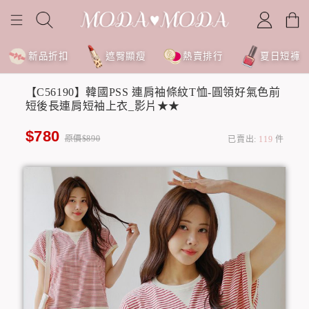
新品折扣
遮臀顯瘦
熱賣排行
夏日短褲
【C56190】韓國PSS 連肩袖條紋T恤-圓領好氣色前
短後長連肩短袖上衣_影片★★
$780
原價$890
已賣出:
119
件