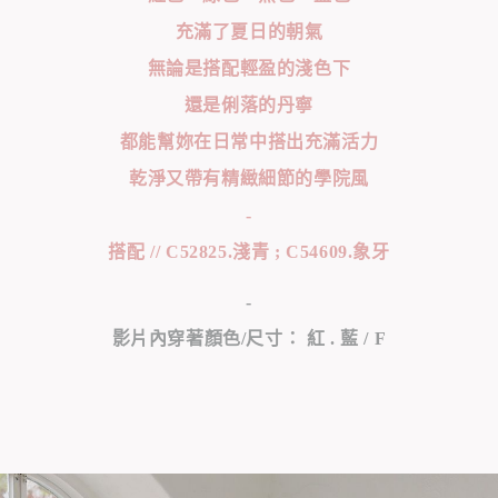
充滿了夏日的朝氣
無論是搭配輕盈的淺色下
還是俐落的丹寧
都能幫妳在日常中搭出充滿活力
乾淨又帶有精緻細節的學院風
-
搭配 // C52825.淺青 ; C54609.象牙
-
影片內穿著顏色/尺寸： 紅 . 藍 / F