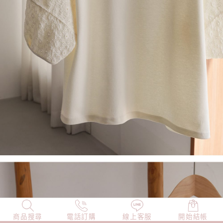
商品搜尋
NEW
電話訂購
店長精選
線上客服
TOP100
開始結帳
小編穿搭