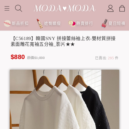
新品折扣
遮臀顯瘦
熱賣排行
夏日短褲
【C56189】韓國SNY 拼接蕾絲袖上衣-雙材質拼接
素面雕花寬袖五分袖_影片★★
$880
原價$1,000
已賣出:
295
件