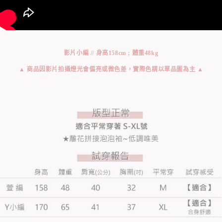
影片小編 // 身高158cm ; 體重48kg
▲ 商品因影片拍攝燈光會偏亮或微色差，實際色請以單品圖為主 ▲