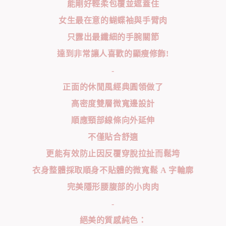
能剛好輕柔包覆並遮蓋住
女生最在意的蝴蝶袖與手臂肉
只露出最纖細的手腕關節
達到非常讓人喜歡的顯瘦修飾!
-
正面的休閒風經典圓領做了
高密度雙層微寬邊設計
順應頸部線條向外延伸
不僅貼合舒適
更能有效防止因反覆穿脫拉扯而鬆垮
衣身整體採取順身不貼體的微寬鬆 A 字輪廓
完美隱形腰腹部的小肉肉
-
絕美的質感純色：