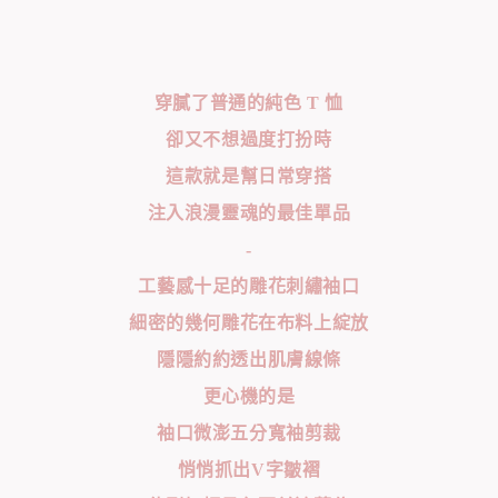
穿膩了普通的純色 T 恤
卻又不想過度打扮時
這款就是幫日常穿搭
注入浪漫靈魂的最佳單品
-
工藝感十足的雕花刺繡袖口
細密的幾何雕花在布料上綻放
隱隱約約透出肌膚線條
更心機的是
袖口微澎五分寬袖剪裁
悄悄抓出V字皺褶