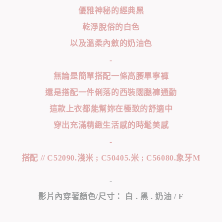
優雅神秘的經典黑
乾淨脫俗的白色
以及溫柔內斂的奶油色
-
無論是簡單搭配一條高腰單寧褲
還是搭配一件俐落的西裝闊腿褲通勤
這款上衣都能幫妳在極致的舒適中
穿出充滿精緻生活感的時髦美感
-
搭配 // C52090.淺米 ; C50405.米 ; C56080.象牙M
-
影片內穿著顏色/尺寸： 白 . 黑 . 奶油 / F