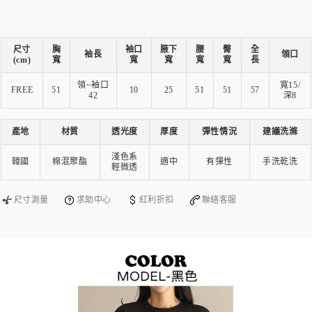
尺寸
胸
袖口
腋下
腰
臀
全
袖長
領口
(cm)
寬
寬
寬
寬
寬
長
領~袖口
寬15/
FREE
51
10
25
51
51
57
42
深8
產地
材質
透光度
厚度
彈性情況
建議洗滌
淺色系
韓國
棉混聚酯
適中
有彈性
手洗乾洗
輕微透
尺寸測量
求助中心
紅利折扣
聯絡客服