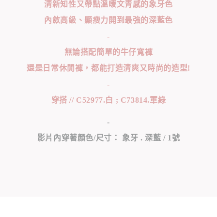
清新知性又帶點溫暖文青感的象牙色
內斂高級、顯瘦力開到最強的深藍色
-
無論搭配簡單的牛仔寬褲
還是日常休閒褲，都能打造清爽又時尚的造型!
-
穿搭 // C52977.白 ; C73814.軍綠
-
影片內穿著顏色/尺寸： 象牙 . 深藍 / 1號