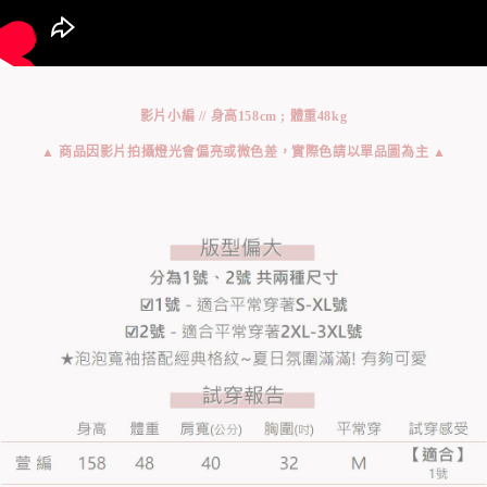
影片小編 // 身高158cm ; 體重48kg
▲ 商品因影片拍攝燈光會偏亮或微色差，實際色請以單品圖為主 ▲