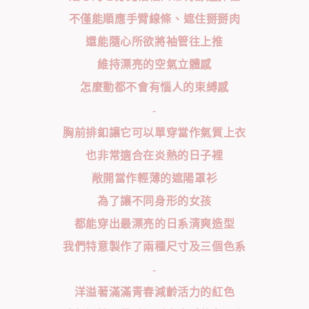
不僅能順應手臂線條、遮住掰掰肉
還能隨心所欲將袖管往上推
維持漂亮的空氣立體感
怎麼動都不會有惱人的束縛感
-
胸前排釦讓它可以單穿當作氣質上衣
也非常適合在炎熱的日子裡
敞開當作輕薄的遮陽罩衫
為了讓不同身形的女孩
都能穿出最漂亮的日系清爽造型
我們特意製作了兩種尺寸及三個色系
-
洋溢著滿滿青春減齡活力的紅色