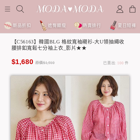
新品折扣
遮臀顯瘦
熱賣排行
夏日短褲
【C56163】韓國BLG 格紋寬袖襯衫-大U領抽繩收
腰排釦寬鬆七分袖上衣_影片★★
$1,680
原價$1,910
已賣出:
100
件