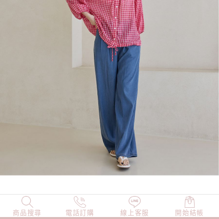
商品搜尋
NEW
電話訂購
店長精選
線上客服
TOP100
開始結帳
小編穿搭