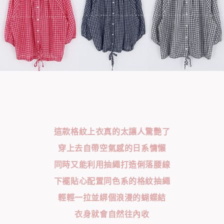
這款格紋上衣真的太讓人驚艷了
穿上去自帶空氣感的日系慵懶
同時又能利用抽繩打造俐落腰線
下襬貼心配置同色系的格紋抽繩
輕輕一拉並綁個浪漫的蝴蝶結
衣身就會自然往內收