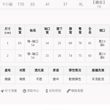
尺寸
胸
袖口
腋下
腰
臀
全
袖長
領口
(cm)
寬
寬
寬
寬
寬
長
領~袖口
寬23/
1
65
14
25
69
70
61
54
深8
領~袖口
寬23/
2
70
15
26
74
75
63
54
深8
產地
材質
透光度
厚度
彈性情況
建議洗滌
韓國
棉質
不透
適中
輕微彈性
手洗乾洗
尺寸測量
求助中心
紅利折扣
聯絡客服