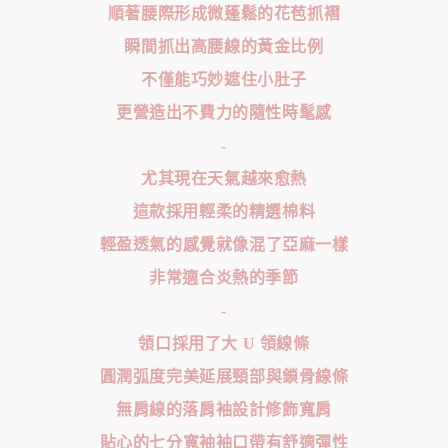
順著腰際形成微蓬鬆的花苞抓褶
瞬間抓出高腰線的黃金比例
不僅能巧妙遮住小肚子
更營造出不費力的隨性時髦感
-
尤其現在天氣越來愈熱
這款採用輕柔的精選棉料
輕盈透氣的感覺就像混了亞麻一樣
非常適合炎熱的季節
-
領口採用了大 U 領線條
圓潤弧度完美延展頸部與鎖骨線條
無肩線的落肩袖設計修飾寬肩
貼心的七分寬袖袖口帶有舒適彈性