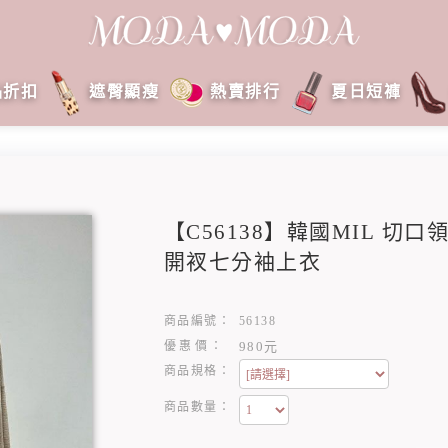
品折扣
遮臀顯瘦
熱賣排行
夏日短褲
【C56138】韓國MIL 切
開衩七分袖上衣
商品編號：
56138
優惠價：
980元
商品規格：
商品數量：