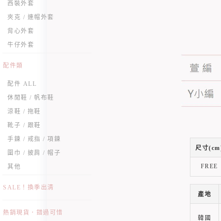
西裝外套
夾克 / 連帽外套
背心外套
牛仔外套
配件類
配件 ALL
休閒鞋 / 帆布鞋
涼鞋 / 拖鞋
靴子 / 跟鞋
手鍊 / 戒指 / 項鍊
尺寸(cm
圍巾 / 披肩 / 帽子
FREE
其他
SALE！換季出清
產地
熱銷現貨．錯過可惜
韓國