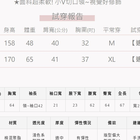
)
胸寬
袖長
袖口寬
腋下寬
腰寬
臀寬
全長
64
21
23
62
64
67
領~袖口42
寬2
材質
透光度
厚度
彈性情況
備註
建
淺色系
版型偏大
棉混聚酯
適中
有彈性
手