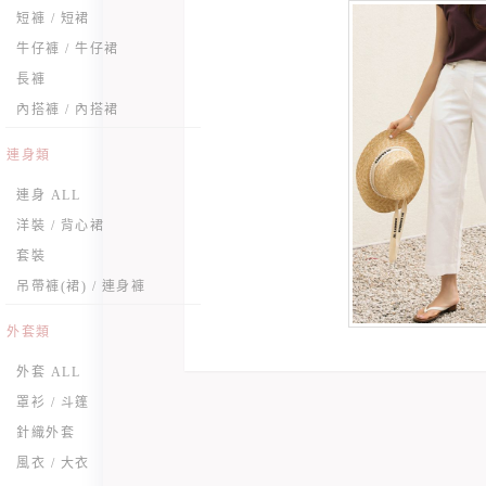
短褲 / 短裙
牛仔褲 / 牛仔裙
長褲
內搭褲 / 內搭裙
連身類
連身 ALL
洋裝 / 背心裙
套裝
吊帶褲(裙) / 連身褲
外套類
外套 ALL
罩衫 / 斗篷
針織外套
風衣 / 大衣