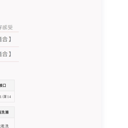
領口
1/深14
議洗滌
洗乾洗