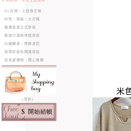
女裝服飾．穿搭主題風格
OL白領 / 上班族正裝
中性 / 寬鬆 / 大尺碼
婚禮喜宴正式穿搭
輕旅行渡假休閒穿搭
凸顯腰身 / 修飾身型
拍照好氣色開運穿搭
送老婆禮物．開心推薦
(空的)