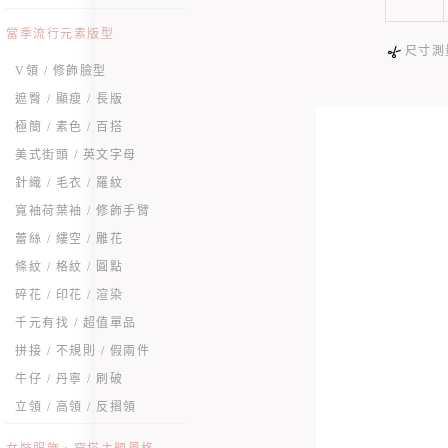
當季流行元素版型
尺寸測
V領 / 修飾臉型
遮臀 / 顯瘦 / 長版
極簡 / 素色 / 百搭
美式街頭 / 英文字母
針織 / 毛衣 / 羅紋
寬袖荷葉袖 / 修飾手臂
蕾絲 / 縷空 / 雕花
條紋 / 格紋 / 圓點
碎花 / 印花 / 渲染
千元有找 / 超值單品
拼接 / 不規則 / 假兩件
牛仔 / 丹寧 / 刷破
立領 / 高領 / 反摺領