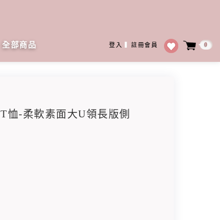
全部商品
0
登入
▍
註冊會員
口領T恤-柔軟素面大U領長版側