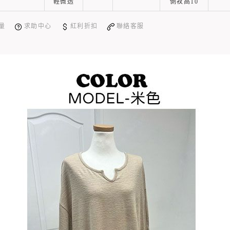
輕微透
側衩高10
量
求助中心
紅利折扣
聯絡客服