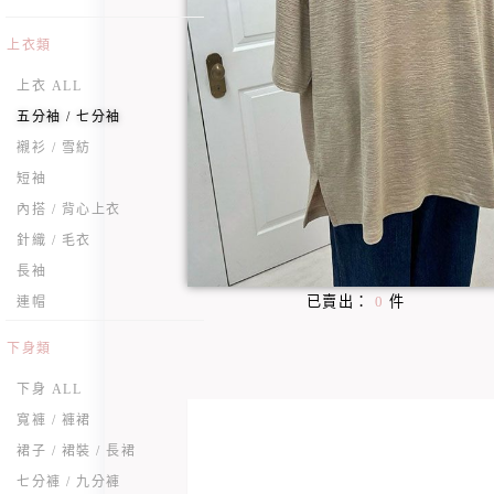
上衣類
上衣 ALL
五分袖 / 七分袖
襯衫 / 雪紡
短袖
內搭 / 背心上衣
針織 / 毛衣
長袖
已賣出：
0
件
連帽
下身類
下身 ALL
寬褲 / 褲裙
裙子 / 裙裝 / 長裙
七分褲 / 九分褲