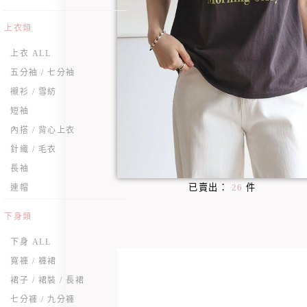
上衣類
上衣 ALL
五分袖 / 七分袖
襯衫 / 雪紡
短袖
內搭 / 背心上衣
針織 / 毛衣
長袖
已賣出：
26
件
連帽
下身類
下身 ALL
寬褲 / 褲裙
裙子 / 裙裝 / 長裙
七分褲 / 九分褲