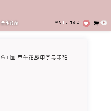
全部商品
0
登入
▍
註冊會員
色花朵T恤-牽牛花膠印字母印花