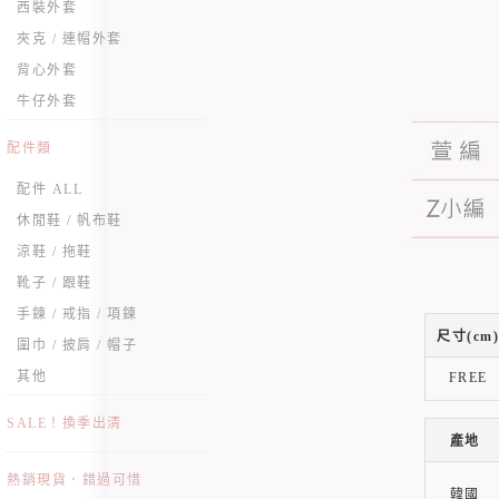
西裝外套
夾克 / 連帽外套
背心外套
牛仔外套
配件類
配件 ALL
休閒鞋 / 帆布鞋
涼鞋 / 拖鞋
靴子 / 跟鞋
手鍊 / 戒指 / 項鍊
尺寸(cm)
圍巾 / 披肩 / 帽子
其他
FREE
SALE！換季出清
產地
熱銷現貨．錯過可惜
韓國