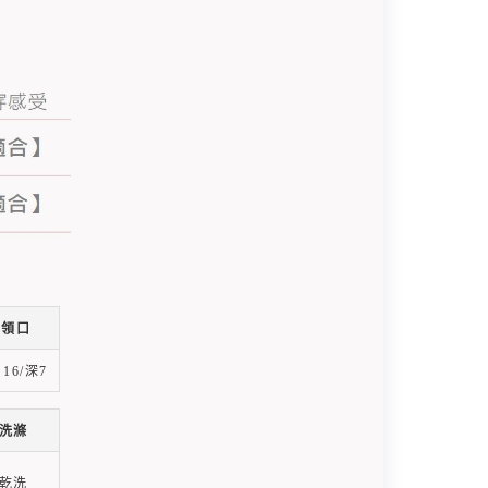
領口
 16/深7
洗滌
乾洗