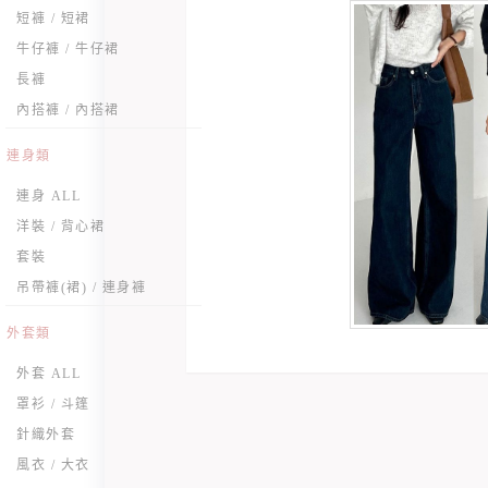
短褲 / 短裙
牛仔褲 / 牛仔裙
長褲
內搭褲 / 內搭裙
連身類
連身 ALL
洋裝 / 背心裙
套裝
吊帶褲(裙) / 連身褲
外套類
外套 ALL
罩衫 / 斗篷
針織外套
風衣 / 大衣