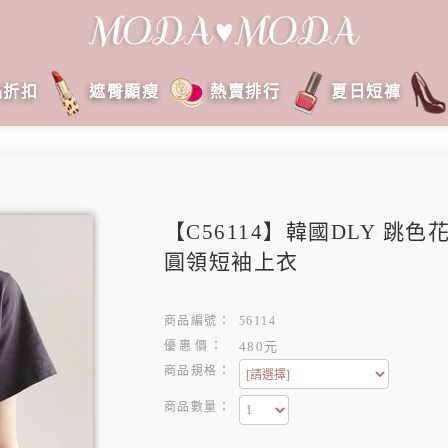
品折扣
遮臀顯瘦
熱賣排行
夏日短褲
【C56114】韓國DLY 跳
圓領短袖上衣
商品編號：
56114
優惠價：
480元
商品規格：
商品數量：