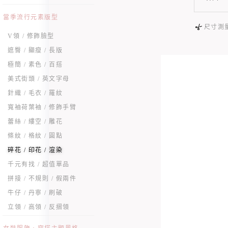
當季流行元素版型
尺寸測
V領 / 修飾臉型
遮臀 / 顯瘦 / 長版
極簡 / 素色 / 百搭
美式街頭 / 英文字母
針織 / 毛衣 / 羅紋
寬袖荷葉袖 / 修飾手臂
蕾絲 / 縷空 / 雕花
條紋 / 格紋 / 圓點
碎花 / 印花 / 渲染
千元有找 / 超值單品
拼接 / 不規則 / 假兩件
牛仔 / 丹寧 / 刷破
立領 / 高領 / 反摺領