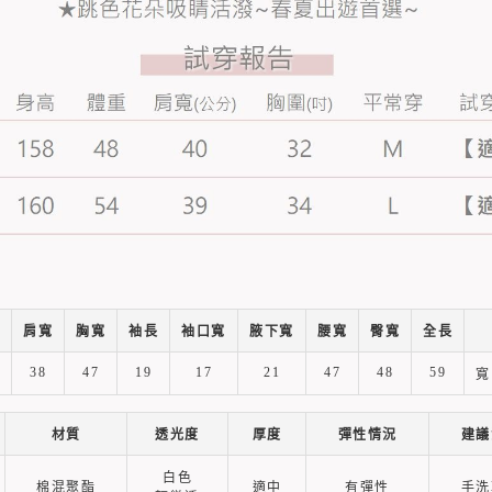
肩寬
胸寬
袖長
袖口寬
腋下寬
腰寬
臀寬
全長
38
47
19
17
21
47
48
59
寬
材質
透光度
厚度
彈性情況
建議
白色
棉混聚酯
適中
有彈性
手洗