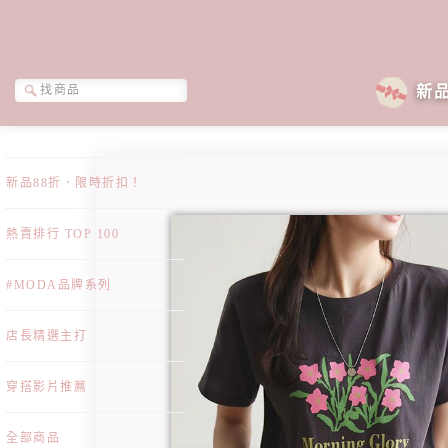
新
新品88折．限時折扣！
熱賣排行 TOP 100
#MODA品牌系列
店長精選主打
穿搭影片推薦
全部商品