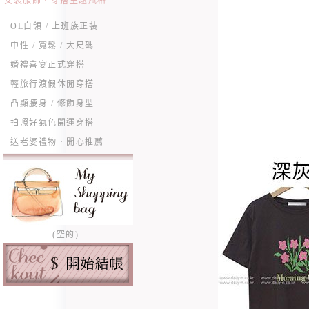
女裝服飾．穿搭主題風格
OL白領 / 上班族正裝
中性 / 寬鬆 / 大尺碼
婚禮喜宴正式穿搭
輕旅行渡假休閒穿搭
凸顯腰身 / 修飾身型
拍照好氣色開運穿搭
送老婆禮物．開心推薦
(空的)