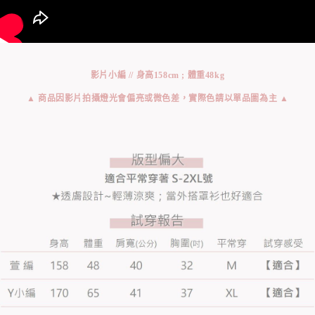
影片小編 // 身高158cm ; 體重48kg
▲ 商品因影片拍攝燈光會偏亮或微色差，實際色請以單品圖為主 ▲