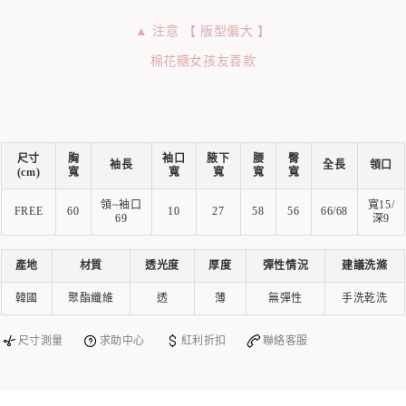
▲ 注意 【 版型偏大 】
棉花糖女孩友善款
尺寸
胸
袖口
腋下
腰
臀
袖長
全長
領口
(cm)
寬
寬
寬
寬
寬
領~袖口
寬15/
FREE
60
10
27
58
56
66/68
69
深9
產地
材質
透光度
厚度
彈性情況
建議洗滌
韓國
聚酯纖維
透
薄
無彈性
手洗乾洗
尺寸測量
求助中心
紅利折扣
聯絡客服