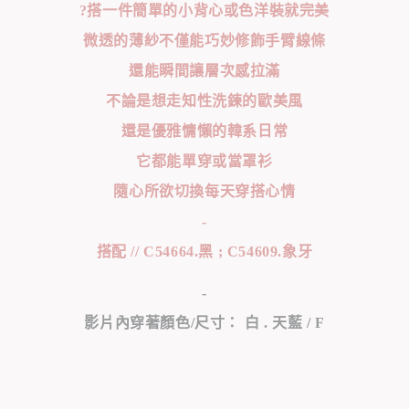
?搭一件簡單的小背心或色洋裝就完美
微透的薄紗不僅能巧妙修飾手臂線條
還能瞬間讓層次感拉滿
不論是想走知性洗鍊的歐美風
還是優雅慵懶的韓系日常
它都能單穿或當罩衫
隨心所欲切換每天穿搭心情
-
搭配 // C54664.黑 ; C54609.象牙
-
影片內穿著顏色/尺寸： 白 . 天藍 / F