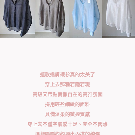
這款透膚襯衫真的太美了
穿上去那種若隱若現
高級又帶點慵懶自在的高雅氛圍
採用輕盈細緻的面料
具備溫柔的微透質感
穿上去不僅空氣感十足、完全不悶熱
還能隱隱約約透出內搭的線條