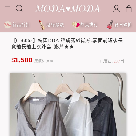
新品折扣
遮臀顯瘦
熱賣排行
夏日短褲
【C56062】韓國DDA 透膚薄紗襯衫-素面前短後長
寬袖長袖上衣外套_影片★★
$1,580
原價$1,800
已賣出:
237
件