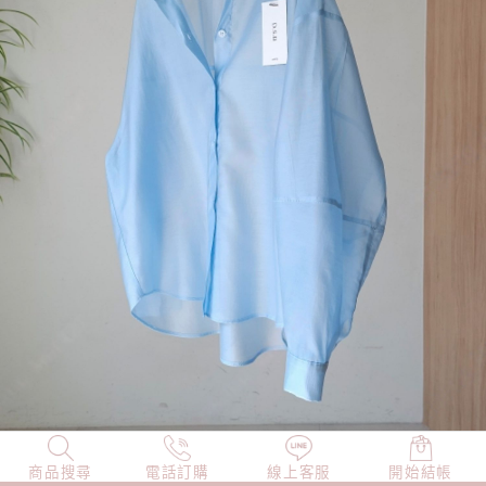
商品搜尋
NEW
電話訂購
店長精選
線上客服
TOP100
開始結帳
小編穿搭