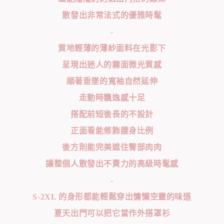
散發出非常法式的優雅時髦
-
質地輕薄的薄紗面料在光影下
呈現出迷人的霧面微光質感
順著垂墜的寬袖自然延伸
走動時飄逸感十足
搭配前短後長的不設計
正面看能修飾腰身比例
後方則能完美遮住臀部肉肉
讓整個人散發出不費力的高級時髦感
-
S-2XL 的身形都能輕鬆穿出慵懶空靈的味道
夏天出門可以把它當作外搭罩衫