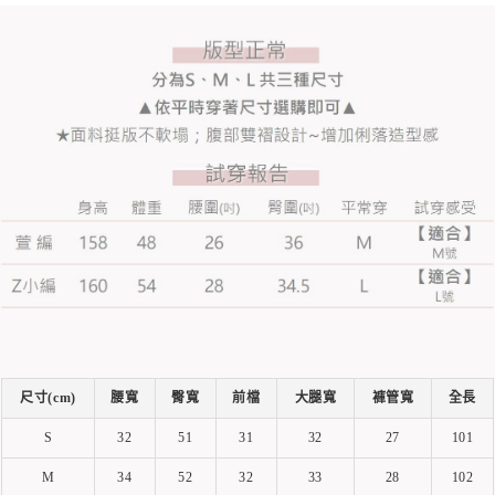
尺寸(cm)
腰寬
臀寬
前檔
大腿寬
褲管寬
全長
S
32
51
31
32
27
101
M
34
52
32
33
28
102