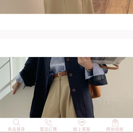
商品搜尋
NEW
電話訂購
店長精選
線上客服
TOP100
開始結帳
小編穿搭