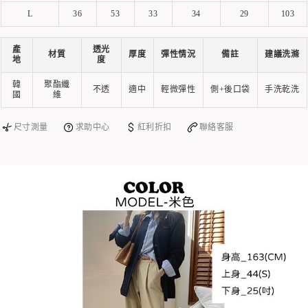
L
36
53
33
34
29
103
產
透光
材質
厚度
彈性情況
備註
建議洗滌
地
度
韓
聚酯纖
不透
適中
輕微彈性
側+後口袋
手洗乾洗
國
維
尺寸測量
求助中心
紅利折扣
聯絡客服