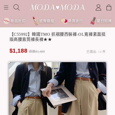
新品折扣
遮臀顯瘦
熱賣排行
夏日短褲
【C55992】韓國TMO 抓褶腰西裝褲-OL寬褲素面挺
版高腰直筒褲長褲★★
$1,188
原價$1,480
已賣出:
14
件