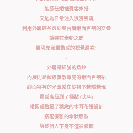
能勝任婚禮賓客穿搭
又能為日常注入浪漫靈魂
利用外層輕盈透紗與內層緞面百褶的交疊
讓妳在走動之間
展現充滿靈動感的視覺層次~
-
外層是細膩的透紗
內層則是超級無敵漂亮的緞面百褶裙
緞面特有的光澤感在紗裙下若隱若現
質感高級到了極點 (尖叫)
裙擺處點綴了精緻的木耳花邊設計
搭配優雅的傘狀版型
讓整個人下身不僅被修飾