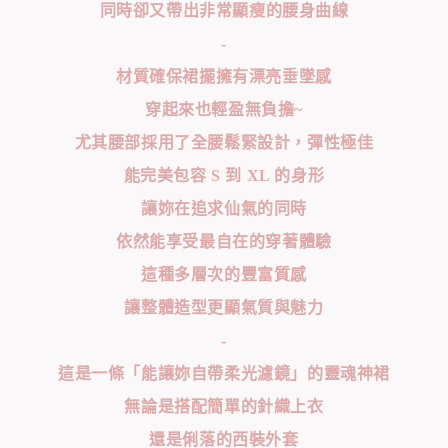
同時卻又帶出非常顯瘦的腰身曲線
-
材質確保裙擺擁有漂亮垂墜感
穿起來也輕盈無負擔~
尤其腰部採用了全腰鬆緊設計，彈性極佳
能完美包容 S 到 XL 的身形
讓妳在追求仙氣的同時
依然能享受最自在的穿著體驗
這種多層次的豐富質感
讓整體造型更顯氣質與魅力
-
這是一條「能讓妳自帶柔光濾鏡」的靈魂神裙
無論是搭配簡單的針織上衣
還是俐落的西裝外套