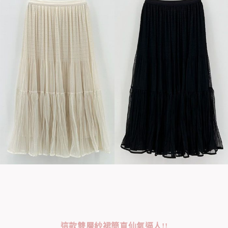
這款雙層紗裙簡直仙氣逼人!!