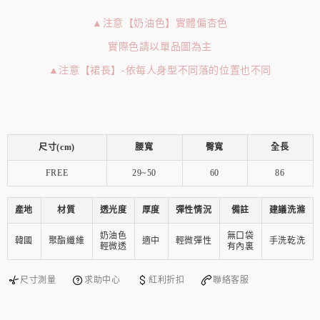
▲注意【奶油色】實體偏杏色
實際色請以單品圖為主
▲注意【裙長】-依每人身型不同落的位置也不同
尺寸(cm)
腰寬
臀寬
全長
FREE
29~50
60
86
產地
材質
透光度
厚度
彈性情況
備註
建議洗滌
奶油色
無口袋
韓國
聚酯纖維
適中
輕微彈性
手洗乾洗
輕微透
有內裏
尺寸測量
求助中心
紅利折扣
聯絡客服