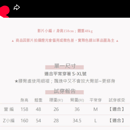
影片小編 // 身高158cm ; 體重48kg
▲ 商品因影片拍攝燈光會偏亮或微色差，實際色請以單品圖為主 ▲