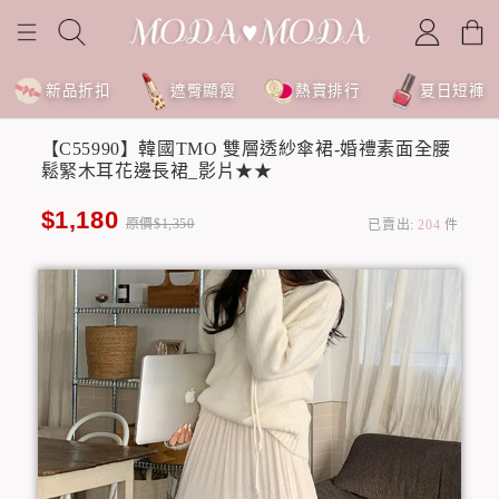
新品折扣
遮臀顯瘦
熱賣排行
夏日短褲
【C55990】韓國TMO 雙層透紗傘裙-婚禮素面全腰
鬆緊木耳花邊長裙_影片★★
$1,180
原價$1,350
已賣出:
204
件