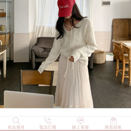
商品搜尋
NEW
電話訂購
店長精選
線上客服
TOP100
開始結帳
小編穿搭