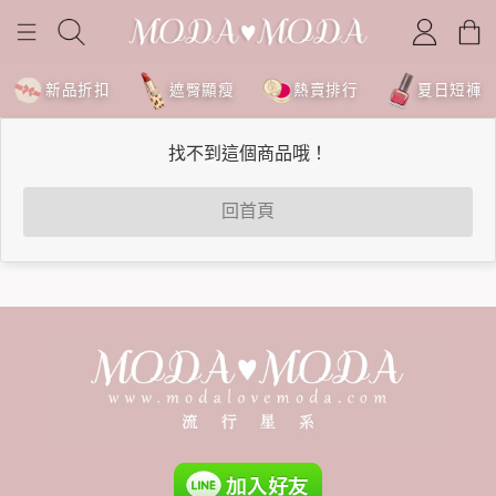
新品折扣
遮臀顯瘦
熱賣排行
夏日短褲
找不到這個商品哦！
回首頁